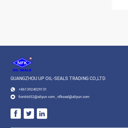
GUANGZHOU UP OIL-SEALS TRADING CO.,LTD
+8613924029131
fion66652@aliyun.com , nfkseal@aliyun.com