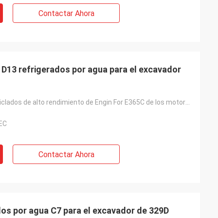
Contactar Ahora
mpre el donante
nales, las
alidad, nosotros
 en el futuro.
D13 refrigerados por agua para el excavador
Excavador reciclados de alto rendimiento de Engin For E365C de los motores diesel D13
EC
Contactar Ahora
Motores diesel refrigerados por agua C7 para el excavador de 329D