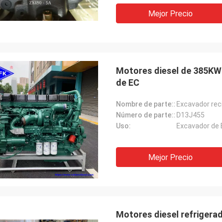
Mutakilwa Wilson África
Carlo
Mejor Precio
ejos clientes, cosas todavía están
El buen proveedor, y sie
e costumbre, los productos de la
de sugerencias profesio
a son el 100% auténtico,
mercancías son buena c
namiento de coste excepcional.
tendrán coopertion largo
 rápido y servic muy bueno
Motores diesel de 385KW 
endo merezco 5 estrellas!
de EC
Nombre de parte::
Número de parte::
D13J455
Uso:
Excavador de 
Mejor Precio