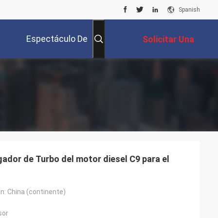
Spanish
Espectáculo De
Solicitar Una
Realidad Virtual
Cotización
ador de Turbo del motor diesel C9 para el
en: China (continente)
sor