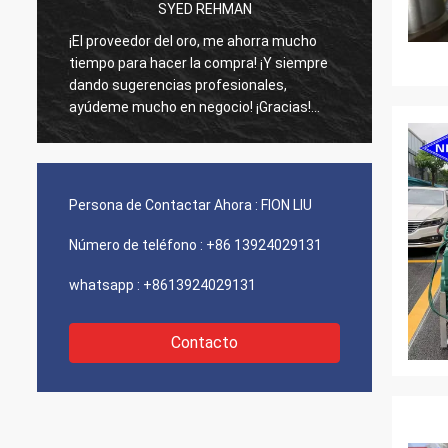
SYED REHMAN
¡El proveedor del oro, me ahorra mucho
Los vi
tiempo para hacer la compra! ¡Y siempre
como d
dando sugerencias profesionales,
agenci
ayúdeme mucho en negocio! ¡Gracias!
funcio
Todo en el mejor orden, las mercancías de
¡Envío
la buena calidad, envío rápido y servicio
recomi
muy bueno que recomiendo. ¡Merece 5
estrellas! Sus productos miran muy bien y
Persona de Contactar Ahora :
FION LIU
de alta calidad también y entrarán en
contacto con a su compañía para
Número de teléfono :
+86 13924029131
comprar más
whatsapp :
+8613924029131
Contacto