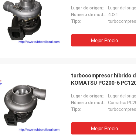
Lugar de origen::
Lugar del orig
Número de modelo:
4D31
Tipo:
turbocompres
Mejor Precio
turbocompresor híbrido d
KOMATSU PC200-6 PC120
Lugar de origen::
Lugar del orig
Número de modelo:
Comatsu PC20
Tipo:
turbocompres
Mejor Precio