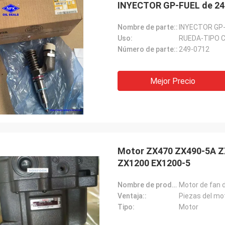
Nombre de parte::
INYECTOR GP
Uso:
RUEDA-TIPO 
Número de parte::
249-0712
Mejor Precio
Motor ZX470 ZX490-5A ZX
ZX1200 EX1200-5
Nombre de producto::
Motor de fan d
Ventaja::
Piezas del mo
Tipo:
Motor