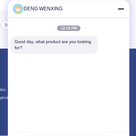
DENG WENXING
12:16 PM
Good day, what product are you looking 
for?
Productos
Retén de aceite de goma
sellos de aceite de alta presión
itio
Marine Oil Seals
 privacidad
Todas las categorías