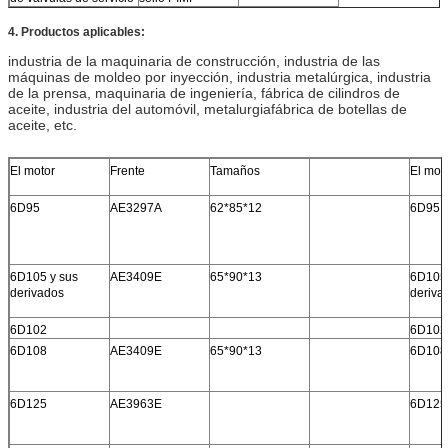
4. Productos aplicables:
industria de la maquinaria de construcción, industria de las
máquinas de moldeo por inyección, industria metalúrgica, industria
de la prensa, maquinaria de ingeniería, fábrica de cilindros de
aceite, industria del automóvil, metalurgiafábrica de botellas de
aceite, etc.
El motor
Frente
Tamaños
El mot
6D95
AE3297A
62*85*12
6D95
6D105 y sus
AE3409E
65*90*13
6D105 
derivados
deriva
6D102
6D102
6D108
AE3409E
65*90*13
6D108
6D125
AE3963E
6D125