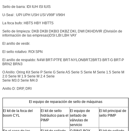
Sello de barra: IDI IUH ISI IUIS
U-Seal : UPI UPH USH USI V99F V96H
La foca bufo: HBTS HBY HBTTS
Sello de limpieza: DKB DKBI DKBI3 DKBZ DKI, DWI DKH
DIVIR (División de
información de las empresas)
DSI LBI LBH VAY
El anillo de vestir.
El sello rotativo: ROI SPN
El anillo de respaldo: N4W BRT-PTFE BRT-NYLON
BRT2
BRT3 BRT-G BRT-P
BRN2 BRN3
O Anillo: Oring Kit Serie P Serie G Serie AS Serie S Serie M Serie 1.5 Serie M
2.0 Serie M 1.9 Serie M 2.4 Serie
Serie M3.0 Serie M4.0
Anillo D: DRP, DRI
El equipo de reparación de sello de máquinas
El kit de la foca del
El kit de sello
El equipo de
El kit principal de
boom CYL
hidráulico para el
sellado de
sello PIMP
PIMP
válvulas de
servicio
En el caso de las
El kit de sellado
O RING BOX
El kit de sellado