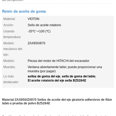
Retén de aceite de goma
Material:
VIOTON
Acción:
Sello de aceite rotatorio
Usando
-35℃~+100 (℃)
temperatura:
Modelo
ZAX850/870
mecánico del
eje::
Modelo:
Piezas del motor de HITACHI del excavador
Muestra:
Ventana abiertamente taller, puede proporcionar una
muestra (por pagar)
sellos de goma del eje
sello de goma del labio
Lo más
,
,
El aceite rotatorio del eje sella BZ5284E
destacado:
Material ZAX850/ZX870 Sellos de aceite del eje giratorio adhesivos de flúor
labio a prueba de polvo BZ5284E