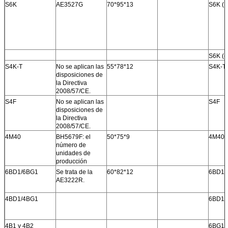
S6K
AE3527G
70*95*13
S6K (N
S6K ((
S4K-T
No se aplican las
55*78*12
S4K-T
disposiciones de
la Directiva
2008/57/CE.
S4F
No se aplican las
S4F
disposiciones de
la Directiva
2008/57/CE.
4M40
BH5679F: el
50*75*9
4M40
número de
unidades de
producción
6BD1/6BG1
Se trata de la
60*82*12
6BD1 (
AE3222R.
4BD1/4BG1
6BD1 (
4B1 y 4B2
6BG1 (