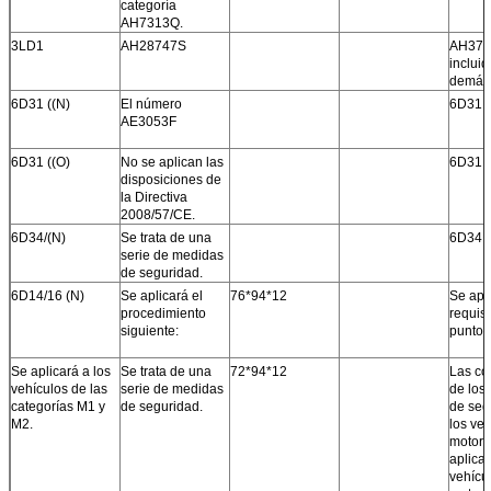
categoría
AH7313Q.
3LD1
AH28747S
AH372
incluid
demás
6D31 ((N)
El número
6D31 (
AE3053F
6D31 ((O)
No se aplican las
6D31 (
disposiciones de
la Directiva
2008/57/CE.
6D34/(N)
Se trata de una
6D34 (
serie de medidas
de seguridad.
6D14/16 (N)
Se aplicará el
76*94*12
Se apli
procedimiento
requisi
siguiente:
punto 
Se aplicará a los
Se trata de una
72*94*12
Las co
vehículos de las
serie de medidas
de los 
categorías M1 y
de seguridad.
de seg
M2.
los ve
motor 
aplican
vehícu