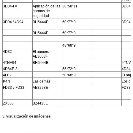
3D84-FA
Aplicación de las
38*58*11
3D84-
normas de
seguridad
3D94 / 4D94
BH5444E
60*77*9
3D94 /
BH5444E
60*77*9
48*68*9
4D32
El número
AE3053F
4TNV94
BH5444E
4TNV9
4D84E-3
55*72*9
4D84E
4LE2
50*68*9
El obje
K4N
Las demás:
Los de
FD33 y FD33
AE3298E
FD33 
ZX330
BZ4425E
5. visualización de imágenes