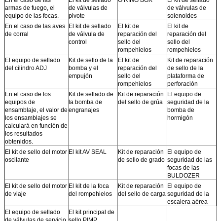
armas de fuego, el
de válvulas de
de válvulas de
equipo de las focas.
pivote
solenoides
En el caso de las aves
El kit de sellado
El kit de
El kit de
de corral
de válvula de
reparación del
reparación del
control
sello del
sello del
rompehielos
rompehielos
El equipo de sellado
Kit de sello de la
El kit de
Kit de reparación
del cilindro ADJ
bomba y el
reparación del
de sello de la
empujón
sello del
plataforma de
rompehielos
perforación
En el caso de los
Kit de sellado de
Kit de reparación
El equipo de
equipos de
la bomba de
del sello de grúa
seguridad de la
ensamblaje, el valor de
engranajes
bomba de
los ensamblajes se
hormigón
calculará en función de
los resultados
obtenidos.
El kit de sello del motor
El kit AV SEAL
Kit de reparación
El equipo de
oscilante
de sello de grado
seguridad de las
focas de las
BULDOZER
El kit de sello del motor
El kit de la foca
Kit de reparación
El equipo de
de viaje
del rompehielos
del sello de carga
seguridad de la
escalera aérea
El equipo de sellado
El kit principal de
de válvulas de servicio
sello PIMP