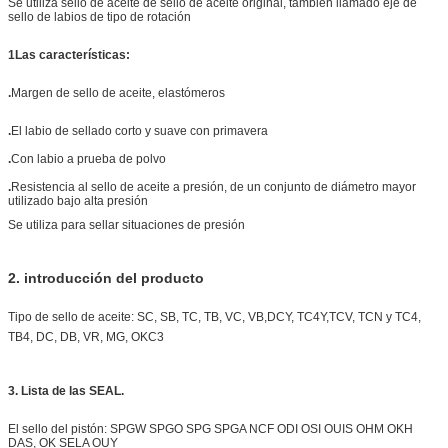
Se utiliza sello de aceite de sello de aceite original, también llamado eje de
sello de labios de tipo de rotación
1Las características:
.
Margen de sello de aceite, elastómeros
.
El labio de sellado corto y suave con primavera
.
Con labio a prueba de polvo
.
Resistencia al sello de aceite a presión, de un conjunto de diámetro mayor
utilizado bajo alta presión
Se utiliza para sellar situaciones de presión
2.
introducción del producto
Tipo de sello de aceite: SC, SB, TC, TB, VC, VB,
DCY, TC4Y,
TCV, TCN y TC4,
TB4, DC, DB, VR, MG, OKC3
3. Lista de las SEAL.
El sello del pistón: SPGW SPGO SPG SPGA NCF ODI OSI OUIS OHM OKH
DAS, OK SELA OUY