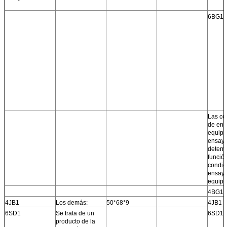
6BG1 (
Las co
de ens
equipo
ensayo
determ
función
condic
ensayo
equipo
4BG1
4JB1
Los demás:
50*68*9
4JB1
6SD1
Se trata de un
6SD1
producto de la