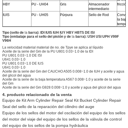
HBY
PU - UH04
Gris
Almacenador
fricció
intermediario
IUIS
PU - UH05
Púrpura
Sello de Rod
Conven
la baja
temper
Tipo (sello
de
la
barra): IDI IUIS IUH IUY HBY HBTS DE ISI
Tipo (embalaje para el sello del pistón y
de
la
barra): USH USI UPH V99F
V96H
La velocidad material material de no. de Tpye se aplica al líquido
Aceite de la serie del Gm de la PU U801 0.03~1.0 de la IDI
PU U801 0.03~1.0 DE ISI
U641 0.03~1.0
PU U801 0.03~1.0 DE IUS
U641 0.03~1.0
Aceite de la serie del Gm del CAUCHO A505 0.008~1.0 de IUH y aceite y agua
del glicol del agua
Aceite de la serie de la baja temperatura A567 0.008~1.0 y aceite de la serie
del Gm
Aceite de la serie del Gm G928 0.008~1.0 y aceite y agua del glicol del agua
4. producto relacionado de la venta
Equipo de Kit Arm Cylinder Repair Seal Kit Bucket Cylinder Repair
Seal del sello de la reparación del cilindro del auge
Equipo de los sellos del motor del oscilación del equipo de los sellos
del motor del viaje del equipo de los sellos de la válvula de control
del equipo de los sellos de la pompa hydráulica