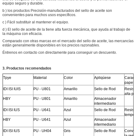
equipo seguro y durable.
b ) los productos Precisión-manufacturados del sello de aceite son
convenientes para muchos usos específicos.
c ) Fácil substituir al mantener el equipo.
d ) El sello de aceite de la tiene alta fuerza mecánica, que ayuda al trabajo de
la máquina con eficacia.
Comparado con otras marcas en el mercado del sello de aceite, las mercancías
están generalmente disponibles en los precios razonables.
Éntrenos en contacto con directamente para conseguir un descuento.
3.
Productos recomendados
Tpye
Material
Color
Apliqúese
Caracte
papel
IDI ISI IUIS
PU - U801
Amarillo
Sello de Rod
Resist
alta pr
HBY
PU - U801
Amarillo
Almacenador
intermediario
IDI ISI IUS
PU - U641
Azul
Sello de Rod
Resist
temper
HBY
PU - U641
Azul
Almacenador
intermediario
IDI ISI IUS
PU - UH04
Gris
Sello de Rod
Conven
la resi