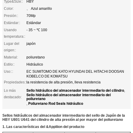
Type&Size::
HBY
Color:
、 Azul amarillo
Presión::
70Mp
Estándar::
Estándar
Usando
- 35 ~ ℃ 100
temperatura::
Lugar del
japón
origen::
Material:
poliuretano
Estilo::
Hidráulico
Uso:::
EC SUMITOMO DE KATO HYUNDAI DEL HITACHI DOOSAN
KOBELCO DE KOMATSU
Propiedades::
la resistencia de alta presión, lleva resistencia
Sello hidráulico del almacenador intermediario del cilindro
Lo más
,
Sello hidráulico del almacenador intermediario del
destacado:
poliuretano
Poliuretano Rod Seals hidráulico
,
Sellos hidráulicos del almacenador intermediario del sello de Japón de la
HBY U801 U641 del cilindro de alta presión al por mayor del poliuretano
1.
Las características del &Appliion del producto