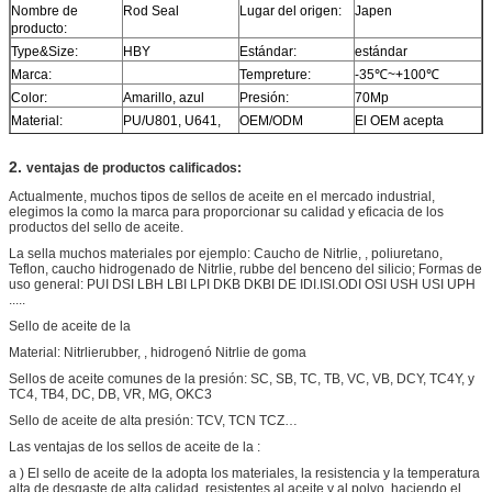
Nombre de
Rod Seal
Lugar del origen:
Japen
producto:
Type&Size:
HBY
Estándar:
estándar
Marca:
Tempreture:
-35
℃~+100℃
Color:
Amarillo, azul
Presión:
70Mp
Material:
PU/U801, U641,
OEM/ODM
El OEM acepta
UH05
Número de parte:
Número de parte
Uso:
cilindro hidráulico
2.
ventajas de productos calificados:
de la
Actualmente, muchos tipos de sellos de aceite en el mercado industrial,
MOQ:
30pcs
Servicio:
Modifique los
elegimos la como la marca para proporcionar su calidad y eficacia de los
tamaños para
productos del sello de aceite.
requisitos
La sella muchos materiales por ejemplo: Caucho de Nitrlie, , poliuretano,
particulares
Teflon, caucho hidrogenado de Nitrlie, rubbe del benceno del silicio; Formas de
especiales
uso general: PUI DSI LBH LBI LPI DKB DKBI DE IDI.ISI.ODI OSI USH USI UPH
.....
Sello de aceite de la
Material: Nitrlierubber, , hidrogenó Nitrlie de goma
Sellos de aceite comunes de la presión: SC, SB, TC, TB, VC, VB, DCY, TC4Y, y
TC4, TB4, DC, DB, VR, MG, OKC3
Sello de aceite de alta presión: TCV, TCN TCZ…
Las ventajas de los sellos de aceite de la :
a ) El sello de aceite de la adopta los materiales, la resistencia y la temperatura
alta de desgaste de alta calidad, resistentes al aceite y al polvo, haciendo el