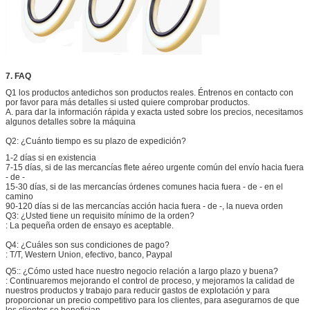
7.
FAQ
Q1
los productos antedichos son productos reales
. Éntrenos en contacto con
por favor para más detalles si usted quiere comprobar productos.
A. para dar la información rápida y exacta usted sobre los precios, necesitamos
algunos detalles sobre la máquina
Q2: ¿Cuánto tiempo es su plazo de expedición?
1-2 días si en existencia
7-15 días, si de las mercancías flete aéreo urgente común del envío hacia fuera
- de -
15-30 días, si de las mercancías órdenes comunes hacia fuera - de - en el
camino
90-120 días si de las mercancías acción hacia fuera - de -, la nueva orden
Q3: ¿Usted tiene un requisito mínimo de la orden?
: La pequeña orden de ensayo es aceptable.
Q4: ¿Cuáles son sus condiciones de pago?
:
T/T, Western Union, efectivo, banco, Paypal
Q5::
¿Cómo usted hace nuestro negocio relación a largo plazo y buena?
: Continuaremos mejorando el control de proceso, y mejoramos la calidad de
nuestros productos y trabajo para reducir gastos de explotación y para
proporcionar un precio competitivo para los clientes, para asegurarnos de que
los clientes se benefician