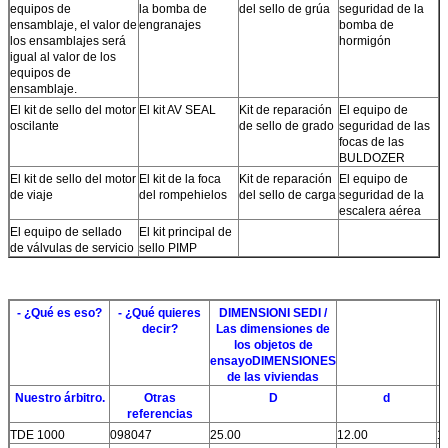
equipos de
la bomba de
del sello de grúa
seguridad de la
ensamblaje, el valor de
engranajes
bomba de
los ensamblajes será
hormigón
igual al valor de los
equipos de
ensamblaje.
El kit de sello del motor
El kit AV SEAL
Kit de reparación
El equipo de
oscilante
de sello de grado
seguridad de las
focas de las
BULDOZER
El kit de sello del motor
El kit de la foca
Kit de reparación
El equipo de
de viaje
del rompehielos
del sello de carga
seguridad de la
escalera aérea
El equipo de sellado
El kit principal de
de válvulas de servicio
sello PIMP
- ¿Qué es eso?
- ¿Qué quieres
DIMENSIONI SEDI /
decir?
Las dimensiones de
los objetos de
ensayo
DIMENSIONES
de las viviendas
Nuestro árbitro.
Otras
D
d
referencias
TDE 1000
098047
25.00
12.00
1