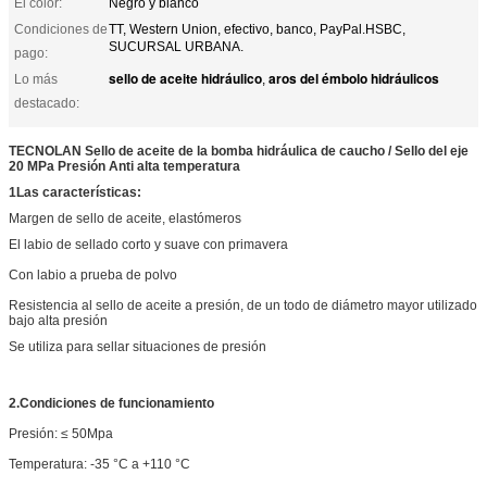
El color:
Negro y blanco
Condiciones de
TT, Western Union, efectivo, banco, PayPal.HSBC,
SUCURSAL URBANA.
pago:
sello de aceite hidráulico
aros del émbolo hidráulicos
Lo más
,
destacado:
TECNOLAN Sello de aceite de la bomba hidráulica de caucho / Sello del eje
20 MPa Presión Anti alta temperatura
1Las características:
Margen de sello de aceite, elastómeros
El labio de sellado corto y suave con primavera
Con labio a prueba de polvo
Resistencia al sello de aceite a presión, de un todo de diámetro mayor utilizado
bajo alta presión
Se utiliza para sellar situaciones de presión
2.
Condiciones de funcionamiento
Presión: ≤ 50Mpa
Temperatura: -35 °C a +110 °C