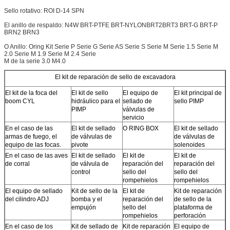
Sello rotativo: ROI D-14 SPN
El anillo de respaldo: N4W BRT-PTFE BRT-NYLON
BRT2
BRT3 BRT-G BRT-P
BRN2 BRN3
O Anillo: Oring Kit Serie P Serie G Serie AS Serie S Serie M Serie 1.5 Serie M
2.0 Serie M 1.9 Serie M 2.4 Serie
M de la serie 3.0 M4.0
El kit de reparación de sello de excavadora
El kit de la foca del
El kit de sello
El equipo de
El kit principal de
boom CYL
hidráulico para el
sellado de
sello PIMP
PIMP
válvulas de
servicio
En el caso de las
El kit de sellado
O RING BOX
El kit de sellado
armas de fuego, el
de válvulas de
de válvulas de
equipo de las focas.
pivote
solenoides
En el caso de las aves
El kit de sellado
El kit de
El kit de
de corral
de válvula de
reparación del
reparación del
control
sello del
sello del
rompehielos
rompehielos
El equipo de sellado
Kit de sello de la
El kit de
Kit de reparación
del cilindro ADJ
bomba y el
reparación del
de sello de la
empujón
sello del
plataforma de
rompehielos
perforación
En el caso de los
Kit de sellado de
Kit de reparación
El equipo de