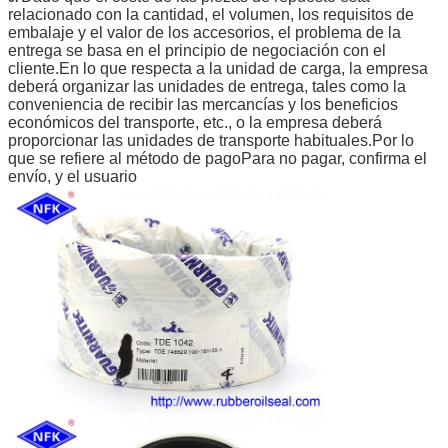
TDE 1018
393295
100.00
75.00
2
relacionado con la cantidad, el volumen, los requisitos de
TDE 1019
393314
100.00
80.00
2
embalaje y el valor de los accesorios, el problema de la
TDE 1019/1
400325
101.60
82.55
2
entrega se basa en el principio de negociación con el
El TDE 1020
413314
105.00
80.00
2
cliente.En lo que respecta a la unidad de carga, la empresa
deberá organizar las unidades de entrega, tales como la
El TDE 1021
433334/1
110.00
85.00
2
conveniencia de recibir las mercancías y los beneficios
El TDE 1022
433334
110.00
85.00
2
económicos del transporte, etc., o la empresa deberá
proporcionar las unidades de transporte habituales.Por lo
que se refiere al método de pagoPara no pagar, confirma el
envío, y el usuario