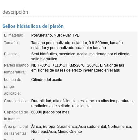
descripción
Sellos hidráulicos del pistón
El material:
Polyuretano, NBR POM TPE
Tamaño:
Tamaño personalizado, estándar, 0.6-500mm, tamaño
estándar y personalizado, cualquier tamaño
El estilo:
Seal hidráulico, mecánico, aceite, moldeado por el cliente,
sello hidráulico
Partes usando
NBR -30°C~+110°C;FKM:-20°C~200°C. El valor de las
emisiones de gases de efecto invernadero en el agu
temperatura:
bomba de
Cilindro del aceite
rango
aplicable:
Características:
Durabilidad, alta eficiencia, resistencia a altas temperaturas,
rendimiento de sellado, resistencia
Capacidad de
60000 juegos por mes
la fuente:
Área principal
África, Europa, Suramérica, Asia sudoriental, Norteamérica,
Northeast Asia, Medio Oriente
de las ventas: