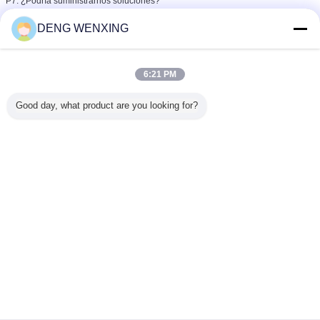
P7: ¿Podría suministrarnos soluciones?
R: Por supuesto que podemos.
DENG WENXING
¡Bienvenido a su consulta!!!
6:21 PM
Good day, what product are you looking for?
sello de aceite hidráulico
Etiquetas:
,
aros del émbolo del cilindro hidráulico
,
aros del émbolo hidráulicos
Obtenga el mejor precio por
Tipo resistencia del embalaje
hidráulico TDE de TECNOLAN a
la corrosión da alta temperatura
anti de la presión del sello del
pistón
Continuar