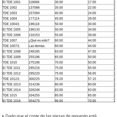
El TDE 1001
118066
30.00
17.00
1
TDE 1002
137086
35.00
22.00
1
TDE 1003
157094
40.00
24.00
1
TDE 1004
177114
45.00
29.00
1
TDE 1004/1
196118
50.00
30.00
2
El TDE 1005
196133
50.00
34.00
1
El TDE 1006
216153
55.00
39.00
1
TDE 1007
¿Qué es esto?
60.00
44.00
1
TDE 1007/1
Las demás:
60.00
44.00
2
El TDE 1008
248185
63.00
47.00
1
El TDE 1009
255196
65.00
50.00
1
TDE 1010
275196
70.00
50.00
2
El TDE 1011
295216
75.00
55.00
2
El TDE 1012
295220
75.00
56.00
2
TDE 1012/1
300225
76.20
57.15
2
El TDE 1013
314236
80.00
60.00
2
El TDE 1014
326248
83.00
63.00
2
TDE 1015
334255
85.00
65.00
2
El TDE 1016
354275
90.00
70.00
2
TDE 1016/1
354275/1
90.00
70.00
2
El TDE 1017
374295
95.00
75.00
2
Dado que el coste de las piezas de repuesto está
6.