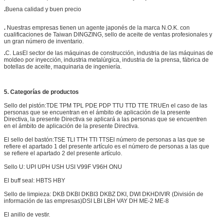
.
Buena calidad y buen precio
.
Nuestras empresas tienen un agente japonés de la marca N.O.K. con
cualificaciones de Taiwan DINGZING, sello de aceite de ventas profesionales y
un gran número de inventario.
.
C. Las
El sector de las máquinas de construcción, industria de las máquinas de
moldeo por inyección, industria metalúrgica, industria de la prensa, fábrica de
botellas de aceite, maquinaria de ingeniería.
5. Categorías de productos
Sello del pistón:
TDE TPM TPL PDE PDP TTU TTD TTE TRU
En el caso de las
personas que se encuentran en el ámbito de aplicación de la presente
Directiva, la presente Directiva se aplicará a las personas que se encuentren
en el ámbito de aplicación de la presente Directiva.
El sello del bastón:
TSE TLI TTH TTI TTS
El número de personas a las que se
refiere el apartado 1 del presente artículo es el número de personas a las que
se refiere el apartado 2 del presente artículo.
Sello U: UPI UPH USH USI V99F V96H ONU
El buff seal: HBTS HBY
Sello de limpieza: DKB DKBI DKBI3 DKBZ DKI, DWI DKH
DIVIR (División de
información de las empresas)
DSI LBI LBH VAY DH ME-2 ME-8
El anillo de vestir.