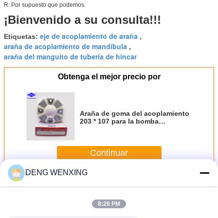
R: Por supuesto que podemos.
¡Bienvenido a su consulta!!!
eje de acoplamiento de araña
Etiquetas:
,
araña de acoplamiento de mandíbula
,
araña del manguito de tubería de hincar
Obtenga el mejor precio por
Araña de goma del acoplamiento
203 * 107 para la bomba
hidráulica del excavador Sk200-6
Sk230
Continuar
DENG WENXING
Araña de goma del acoplamiento
Más
8:26 PM