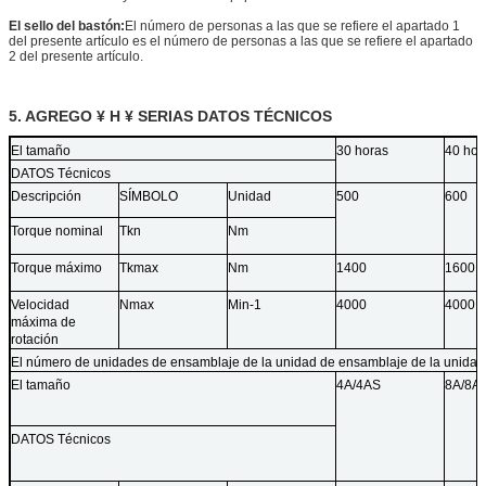
El sello del bastón:
El número de personas a las que se refiere el apartado 1
del presente artículo es el número de personas a las que se refiere el apartado
2 del presente artículo.
5. AGREGO ¥ H ¥ SERIAS DATOS TÉCNICOS
El tamaño
30 horas
40 hor
DATOS Técnicos
Descripción
SÍMBOLO
Unidad
500
600
Torque nominal
Tkn
Nm
Torque máximo
Tkmax
Nm
1400
1600
Velocidad
Nmax
Min-1
4000
4000
máxima de
rotación
El número de unidades de ensamblaje de la unidad de ensamblaje de la unidad 
El tamaño
4A/4AS
8A/8A
DATOS Técnicos