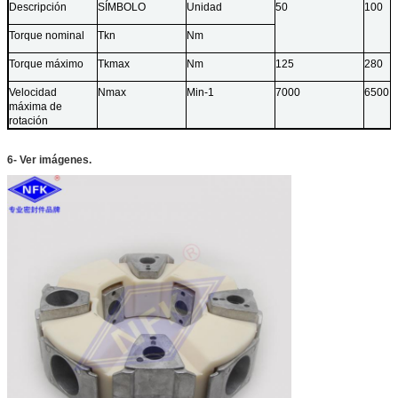
Descripción
SÍMBOLO
Unidad
50
100
Torque nominal
Tkn
Nm
Torque máximo
Tkmax
Nm
125
280
Velocidad
Nmax
Min-1
7000
6500
máxima de
rotación
6- Ver imágenes.