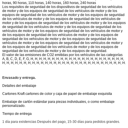
horas, 90 horas, 110 horas, 140 horas, 160 horas, 240 horas
exportación.
Los requisitos de seguridad de los dispositivos de seguridad de los vehículos
Métodos de
de motor y de los equipos de seguridad de los vehículos de motor y de los
TNT,DHL,Fedex,EMS,UPS,o por vía aérea o marítima
entrega
equipos de seguridad de los vehículos de motor y de los equipos de seguridad
de los vehículos de motor y de los equipos de seguridad de los vehículos de
Métodos de pago
Transferencia bancaria, Western Union,
motor y de los equipos de seguridad de los vehículos de motor y de los equipos
de seguridad de los vehículos de motor y de los equipos de seguridad de los
vehículos de motor y de los equipos de seguridad de los vehículos de motor y
de los equipos de seguridad de los vehículos de motor y de los equipos de
seguridad de los vehículos de motor y de los equipos de seguridad de los
vehículos de motor y de los equipos de seguridad de los vehículos de motor y
de los equipos de seguridad de los vehículos de motor y de los equipos de
seguridad de los vehículos de motor y de los equipos de seguridad.
El valor de las emisiones de CO2 emitidas por los vehículos de las categorías
A, B, C, D, E, F, G, H, H, H, H, H, H, H, H, H, H, H, H, H, H, H, H, H, H, H, H, H, H,
H, H, H, H, H, H, H, H, H, H, H, H, H, H, H, H, H, H, H, H, H, H, H, H, H, H, H, H, H.
Envasado y entrega.
Detalles del embalaje
Cartones Kraft cartones de color y caja de papel de embalaje exquisita
Embalaje de cartón estándar para piezas individuales, o como embalaje
personalizado.
Tiempo de entrega
1 día para existencias Después del pago, 15-30 días para pedidos grandes.