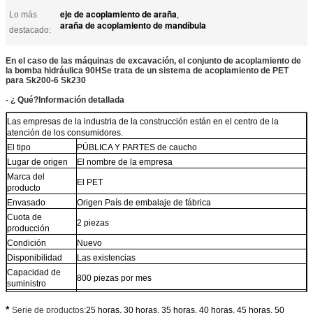
eje de acoplamiento de araña
Lo más
,
araña de acoplamiento de mandíbula
destacado:
En el caso de las máquinas de excavación, el conjunto de acoplamiento de
la bomba hidráulica 90H
Se trata de un sistema de acoplamiento de PET
para Sk200-6 Sk230
- ¿ Qué?
Información detallada
Las empresas de la industria de la construcción están en el centro de la
atención de los consumidores.
El tipo
PÚBLICA Y PARTES de caucho
Lugar de origen
El nombre de la empresa
Marca del
El PET
producto
Envasado
Origen País de embalaje de fábrica
Cuota de
2 piezas
producción
Condición
Nuevo
Disponibilidad
Las existencias
Capacidad de
800 piezas por mes
suministro
En el caso de los productos de la Unión, el precio de venta
*
Puerto
de los productos incluidos en la muestra es el precio de
Serie de productos:
25 horas, 30 horas, 35 horas, 40 horas, 45 horas, 50