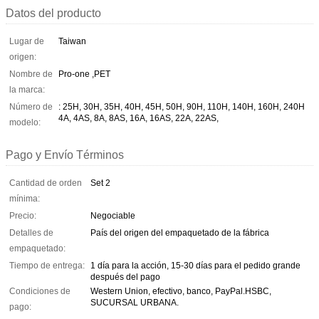
Datos del producto
Lugar de
Taiwan
origen:
Nombre de
Pro-one ,PET
la marca:
Número de
: 25H, 30H, 35H, 40H, 45H, 50H, 90H, 110H, 140H, 160H, 240H
4A, 4AS, 8A, 8AS, 16A, 16AS, 22A, 22AS,
modelo:
Pago y Envío Términos
Cantidad de orden
Set 2
mínima:
Precio:
Negociable
Detalles de
País del origen del empaquetado de la fábrica
empaquetado:
Tiempo de entrega:
1 día para la acción, 15-30 días para el pedido grande
después del pago
Condiciones de
Western Union, efectivo, banco, PayPal.HSBC,
SUCURSAL URBANA.
pago: