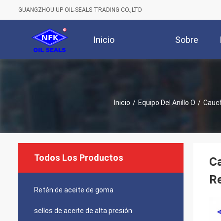
GUANGZHOU UP OIL-SEALS TRADING CO.,LTD
Inicio
Sobre
Nosotros
Inicio
/
Equipo Del Anillo O
/
Cauch
Todos Los Productos
Ca
R
Retén de aceite de goma
sellos de aceite de alta presión