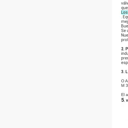
vál
que
Los
. E
mej
Bue
Se u
Nue
pro
2. 
ind
pre
esp
3. 
O A
M 3
El 
5
. 