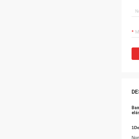
DE
Ban
elá
1De
Nom