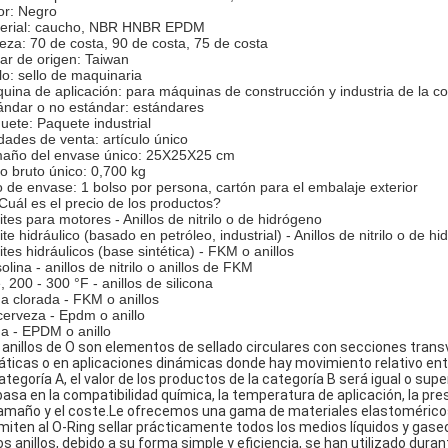
or: Negro
erial: caucho, NBR HNBR EPDM
eza: 70 de costa, 90 de costa, 75 de costa
ar de origen: Taiwan
ilo: sello de maquinaria
uina de aplicación: para máquinas de construcción y industria de la c
ándar o no estándar: estándares
uete: Paquete industrial
dades de venta: artículo único
año del envase único: 25X25X25 cm
o bruto único: 0,700 kg
o de envase: 1 bolso por persona, cartón para el embalaje exterior
 Cuál es el precio de los productos?
ites para motores - Anillos de nitrilo o de hidrógeno
ite hidráulico (basado en petróleo, industrial) - Anillos de nitrilo o de h
ites hidráulicos (base sintética) - FKM o anillos
olina - anillos de nitrilo o anillos de FKM
, 200 - 300 °F - anillos de silicona
a clorada - FKM o anillos
cerveza - Epdm o anillo
a - EPDM o anillo
 anillos de O son elementos de sellado circulares con secciones transv
áticas o en aplicaciones dinámicas donde hay movimiento relativo entre
categoría A, el valor de los productos de la categoría B será igual o supe
basa en la compatibilidad química, la temperatura de aplicación, la pres
tamaño y el coste.Le ofrecemos una gama de materiales elastomérico
miten al O-Ring sellar prácticamente todos los medios líquidos y gase
os anillos, debido a su forma simple y eficiencia, se han utilizado dura