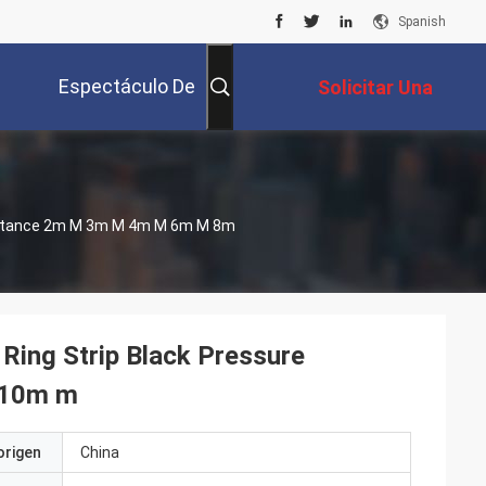
Spanish
Espectáculo De
Solicitar Una
Realidad Virtual
Cotización
esistance 2m M 3m M 4m M 6m M 8m
 Ring Strip Black Pressure
 10m m
origen
China