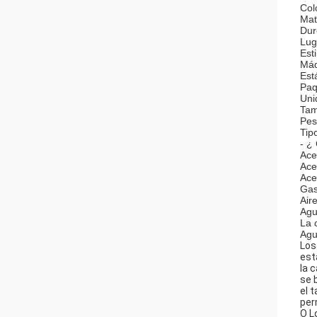
Col
Mat
Dur
Lug
Est
Máq
Est
Paq
Uni
Tam
Pes
Tip
- ¿
Ace
Ace
Ace
Gas
Aire
Agu
La 
Agu
Los
est
la 
se 
el 
per
O L