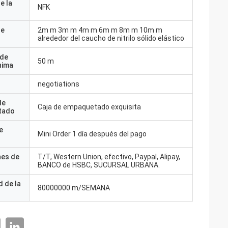
e la
NFK
de
2m m 3m m 4m m 6m m 8m m 10m m
alrededor del caucho de nitrilo sólido elástico
 de
50 m
nima
negotiations
de
Caja de empaquetado exquisita
tado
e
Mini Order 1 día después del pago
nes de
T/T, Western Union, efectivo, Paypal, Alipay,
BANCO de HSBC, SUCURSAL URBANA.
 de la
80000000 m/SEMANA