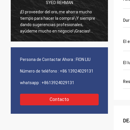
SYED REHMAN
¡El proveedor del oro, me ahorra mucho
Los vi
tiempo para hacer la compra! ¡Y siempre
como d
Dur
dando sugerencias profesionales,
agenci
ayúdeme mucho en negocio! ¡Gracias!
funcio
Todo en el mejor orden, las mercancías de
¡Envío
El e
la buena calidad, envío rápido y servicio
recomi
muy bueno que recomiendo. ¡Merece 5
estrellas! Sus productos miran muy bien y
Persona de Contactar Ahora :
FION LIU
El 
de alta calidad también y entrarán en
contacto con a su compañía para
Número de teléfono :
+86 13924029131
comprar más
Res
whatsapp :
+8613924029131
Contacto
DE