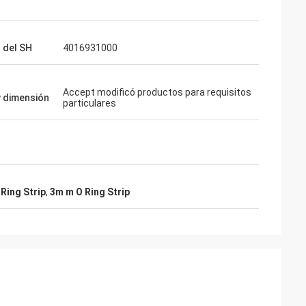
mpre el donante
nales, las
 del SH
4016931000
alidad, nosotros
 en el futuro.
Accept modificó productos para requisitos
y dimensión
particulares
Ring Strip
,
3m m O Ring Strip