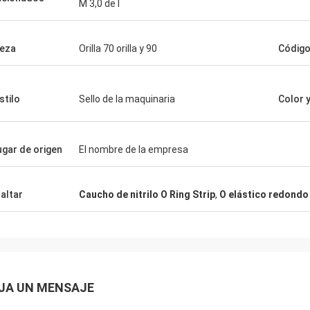
M 3,0 de l
Mutakilwa Wilson África
Carlo
ejos clientes, cosas todavía están
El buen proveedor, y sie
e costumbre, los productos de la
de sugerencias profesio
eza
Orilla 70 orilla y 90
Código
a son el 100% auténtico,
mercancías son buena c
namiento de coste excepcional.
tendrán coopertion largo
 rápido y servic muy bueno
stilo
Sello de la maquinaria
Color 
endo merezco 5 estrellas!
lugar de origen
El nombre de la empresa
altar
Caucho de nitrilo O Ring Strip
,
O elástico redondo 
JA UN MENSAJE