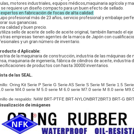
vulas, motores industriales, equipos médicos,maquinaria agrícola y m
 se requiere un diseño compacto para un buen efecto de sellado.
 expertos en fabricación de focas de alta calidad:
quipo profesional más de 23 años, servicio profesional y embalaje perfe
orar sus ganancias.
na calidad y buen precio.
tiliza sello de aceite de sello de aceite original, también llamado el eje
stras empresas tienen agentes de la marca de Japón con cualificacio
fesionales y un gran número de inventario.
Producto d Aplicable:
ustria de la maquinaria de construcción, industria de las máquinas de m
nsa, maquinaria de ingeniería, fábrica de cilindros de aceite, industria 
ecificaciones de productos con hasta 30000 inventarios.
Lista de las SEAL.
nillo: Oring Kit Serie P Serie G Serie AS Serie S Serie M Serie 1.5 Seri
.0 serie M4.0 serie M 5.0 serie M 6.0 serie M7.0 serie M 8.0 serie M9.
anillo de respaldo: N4W BRT-PTFE BRT-NYLON
BRT2
BRT3 BRT-G BR
visualización de imágenes