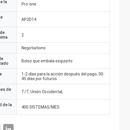
e la
Pro-one
de
AP2D14
 de
2
nima
Negotiations
de
Bolso que embala exquisito
tado
e
1-2 días para la acción después del pago, 30-
45 días por futuros
nes de
T/T, Unión Occidental,
 de la
400 SISTEMAS/MES