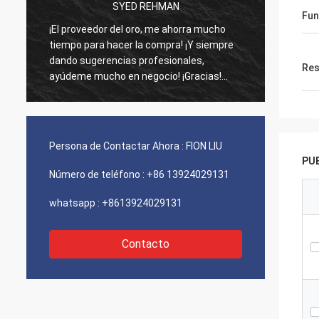
SYED REHMAN
Fun
¡El proveedor del oro, me ahorra mucho
Los vi
tiempo para hacer la compra! ¡Y siempre
como d
dando sugerencias profesionales,
agenci
Res
ayúdeme mucho en negocio! ¡Gracias!
funcio
Todo en el mejor orden, las mercancías de
¡Envío
la buena calidad, envío rápido y servicio
recomi
muy bueno que recomiendo. ¡Merece 5
estrellas! Sus productos miran muy bien y
Persona de Contactar Ahora :
FION LIU
de alta calidad también y entrarán en
PU
contacto con a su compañía para
Número de teléfono :
+86 13924029131
comprar más
whatsapp :
+8613924029131
Contacto