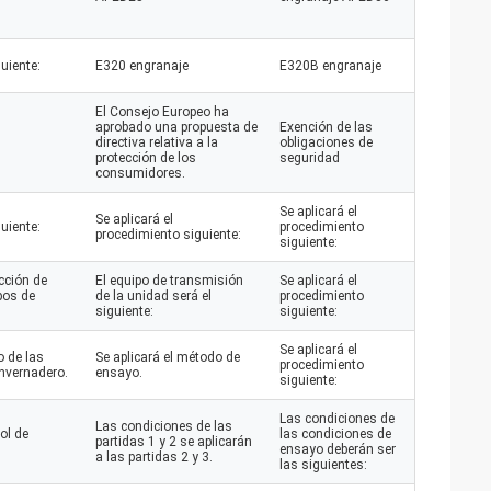
uiente:
E320 engranaje
E320B engranaje
El Consejo Europeo ha
aprobado una propuesta de
Exención de las
directiva relativa a la
obligaciones de
protección de los
seguridad
consumidores.
Se aplicará el
Se aplicará el
uiente:
procedimiento
procedimiento siguiente:
siguiente:
cción de
El equipo de transmisión
Se aplicará el
pos de
de la unidad será el
procedimiento
siguiente:
siguiente:
Se aplicará el
o de las
Se aplicará el método de
procedimiento
nvernadero.
ensayo.
siguiente:
Las condiciones de
Las condiciones de las
ol de
las condiciones de
partidas 1 y 2 se aplicarán
ensayo deberán ser
a las partidas 2 y 3.
las siguientes: