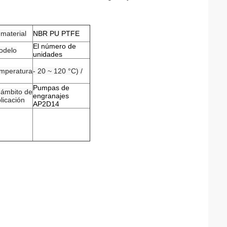
 material
NBR PU PTFE
El número de
odelo
unidades
emperatura
- 20 ~ 120 °C) /
Pumpas de
 ámbito de
engranajes
licación
AP2D14