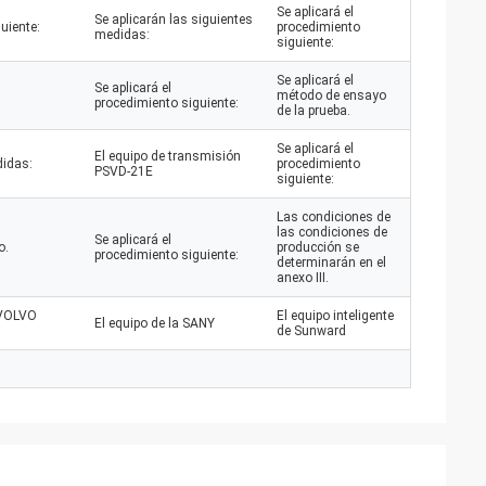
Se aplicará el
Se aplicarán las siguientes
uiente:
procedimiento
medidas:
siguiente:
Se aplicará el
Se aplicará el
método de ensayo
procedimiento siguiente:
de la prueba.
Se aplicará el
El equipo de transmisión
didas:
procedimiento
PSVD-21E
siguiente:
Las condiciones de
las condiciones de
Se aplicará el
o.
producción se
procedimiento siguiente:
determinarán en el
anexo III.
o VOLVO
El equipo inteligente
El equipo de la SANY
de Sunward