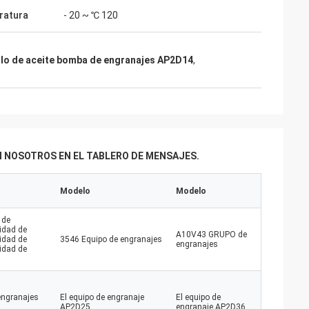
ratura
- 20 ~ ℃ 120
mpre el donante
nales, las
alidad, nosotros
llo de aceite bomba de engranajes AP2D14
,
 en el futuro.
 NOSOTROS EN EL TABLERO DE MENSAJES.
Modelo
Modelo
 de
cidad de
A10V43 GRUPO de
cidad de
3546 Equipo de engranajes
engranajes
cidad de
 engranajes
El equipo de engranaje
El equipo de
AP2D25
engranaje AP2D36