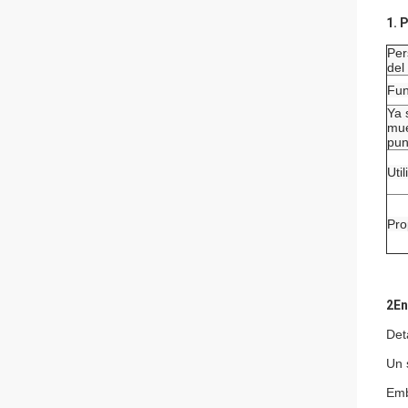
1. 
Per
del
Fun
Ya 
mue
pun
Uti
Pro
2En
Det
Un 
Emb