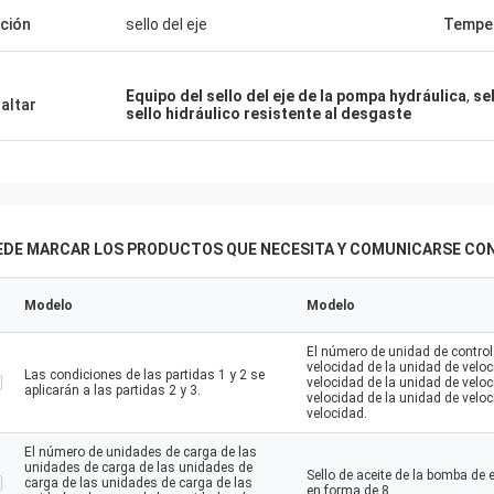
Mutakilwa Wilson África
Carlo
ción
sello del eje
Tempe
ejos clientes, cosas todavía están
El buen proveedor, y sie
e costumbre, los productos de la
de sugerencias profesio
a son el 100% auténtico,
mercancías son buena c
Equipo del sello del eje de la pompa hydráulica
,
se
altar
sello hidráulico resistente al desgaste
namiento de coste excepcional.
tendrán coopertion largo
 rápido y servic muy bueno
endo merezco 5 estrellas!
EDE MARCAR LOS PRODUCTOS QUE NECESITA Y COMUNICARSE CON
Modelo
Modelo
El número de unidad de control
velocidad de la unidad de velo
Las condiciones de las partidas 1 y 2 se
velocidad de la unidad de velo
aplicarán a las partidas 2 y 3.
velocidad de la unidad de velo
velocidad.
El número de unidades de carga de las
unidades de carga de las unidades de
Sello de aceite de la bomba de
carga de las unidades de carga de las
en forma de 8