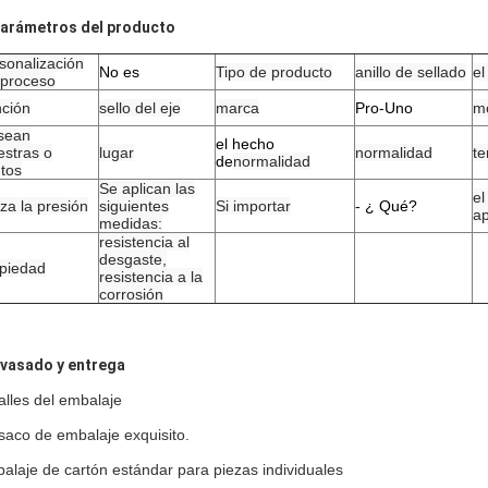
Parámetros del producto
sonalización
No es
Tipo de producto
anillo de sellado
el
 proceso
ción
sello del eje
marca
Pro-Uno
m
sean
el hecho
stras o
lugar
normalidad
t
de
normalidad
tos
Se aplican las
el
liza la presión
siguientes
Si importar
- ¿ Qué?
ap
medidas:
resistencia al
desgaste,
piedad
resistencia a la
corrosión
vasado y entrega
alles del embalaje
saco de embalaje exquisito.
alaje de cartón estándar para piezas individuales