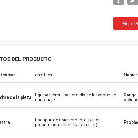
Mejor P
TOS DEL PRODUCTO
stencias
en stock
Númer
Equipo hidráulico del sello de la bomba de
Rango
bre de la pieza
engranaje
aplica
Escaparate abiertamente, puede
stra
Propi
proporcionar muestra (a pagar)