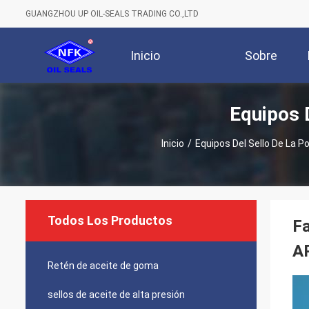
GUANGZHOU UP OIL-SEALS TRADING CO.,LTD
Inicio
Sobre
Equipos 
Nosotros
Inicio
/
Equipos Del Sello De La 
Todos Los Productos
Fa
AP
Retén de aceite de goma
sellos de aceite de alta presión