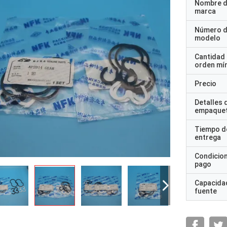
Nombre d
marca
Número 
modelo
Cantidad
orden mí
Precio
Detalles 
empaque
Tiempo d
entrega
Condicio
pago
Capacidad
fuente