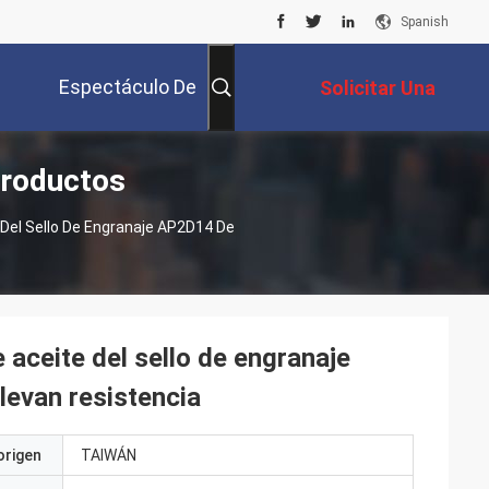
Spanish
Espectáculo De
Solicitar Una
Productos
Realidad Virtual
Cotización
 Del Sello De Engranaje AP2D14 De
 aceite del sello de engranaje
llevan resistencia
origen
TAIWÁN