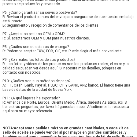
proceso de producción y envasado.
P6: ¿Cómo garantizar su servicio postventa?
R: Revisar el producto antes del envío para asegurarse de que nuestro embalaje 
está intacto
B: Seguimiento y recepción de comentarios de los clientes
P7: ¿Acepta los pedidos OEM u ODM?
R: Sí, aceptamos OEM y ODM para nuestros clientes.
P8: ¿Cuáles son sus plazos de entrega?
R: Podemos aceptar EXW, FOB, CIF, etc. Puede elegir el más conveniente.
P9: ¿Son reales las fotos de sus productos?
R: Las fotos y videos de los productos son los productos reales, el color y la 
calidad se pueden ver desde aquí. Si necesita más detalles, póngase en 
contacto con nosotros.
P10: ¿Cuáles son sus métodos de pago?
A: TT, Cash, Bank, PayPal. HSBC, CITY BANK, ANZ banco. El banco tiene una 
base de datos de la ciudad de Nueva York.
P11: ¿A qué lugares ha exportado?
R: América del Norte, Europa, Oriente Medio, África, Sudeste Asiático, etc. Si 
tiene otras preguntas, por favor háganoslas saber. Añadiremos la respuesta 
aquí para su mayor referencia.
NOTA:Aceptamos pedidos mixtos en grandes cantidades, y cada kit de 
sello de aceite se puede vender al por mayor en grandes cantidades, y 
también aceptamos pequeños lotes de varios tipos de kit de sello.Buena 