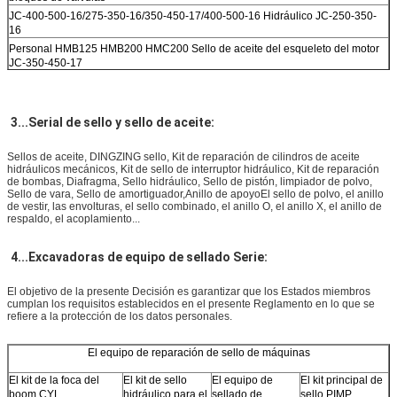
JC-400-500-16/275-350-16/350-450-17/400-500-16 Hidráulico JC-250-350-
16
Personal HMB125 HMB200 HMC200 Sello de aceite del esqueleto del motor
JC-350-450-17
STAFFA motor hidráulico HMC125 kit de reparación de sello de aceite de
esqueleto JC-350-450-17
El número de unidades de producción de las que se trate se calculará en
3...Serial de sello y sello de aceite:
función de las condiciones de producción.
El número de unidades de producción de las que se trate será el siguiente:
Sellos de aceite, DINGZING sello, Kit de reparación de cilindros de aceite
A4VG28, A4VG40, A4VG56, A4VG71, A4VG90, A4VG120 A4VG125, A4VG140,
hidráulicos mecánicos, Kit de sello de interruptor hidráulico, Kit de reparación
A4VG180, A4VG250: el valor de las emisiones de gases de efecto invernadero
de bombas, Diafragma, Sello hidráulico, Sello de pistón, limpiador de polvo,
Sello de vara, Sello de amortiguador,Anillo de apoyoEl sello de polvo, el anillo
es el valor de las emisiones de gases de efecto invernadero.
de vestir, las envolturas, el sello combinado, el anillo O, el anillo X, el anillo de
El contenido de nitrato de sodio en la mezcla de nitrato de sodio y nitrato de
respaldo, el acoplamiento...
sodio se calculará en función de la concentración de nitrato de sodio en el
producto.
4...Excavadoras de equipo de sellado Serie:
El número de unidades de seguridad de las aeronaves que se utilicen para el
control de las emisiones de gases de efecto invernadero será el número de
unidades de seguridad de las aeronaves que se utilicen para el control de
El objetivo de la presente Decisión es garantizar que los Estados miembros
emisiones de gases de efecto invernadero.
cumplan los requisitos establecidos en el presente Reglamento en lo que se
refiere a la protección de los datos personales.
El objetivo de la presente Directiva es garantizar que los Estados miembros
cumplan los requisitos establecidos en el presente Reglamento en lo que
respecta a la protección de los datos personales.
El equipo de reparación de sello de máquinas
El valor de las emisiones de CO2 es el valor de las emisiones de CO2 de los
El kit de la foca del
El kit de sello
El equipo de
El kit principal de
combustibles fósiles.
boom CYL
hidráulico para el
sellado de
sello PIMP