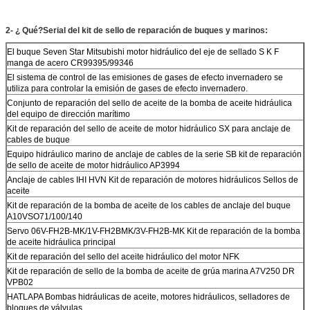
2- ¿ Qué?
Serial del kit de sello de reparación de buques y marinos:
El buque Seven Star Mitsubishi motor hidráulico del eje de sellado S K F
manga de acero CR99395/99346
El sistema de control de las emisiones de gases de efecto invernadero se
utiliza para controlar la emisión de gases de efecto invernadero.
Conjunto de reparación del sello de aceite de la bomba de aceite hidráulica
del equipo de dirección marítimo
Kit de reparación del sello de aceite de motor hidráulico SX para anclaje de
cables de buque
Equipo hidráulico marino de anclaje de cables de la serie SB kit de reparación
de sello de aceite de motor hidráulico AP3994
Anclaje de cables IHI HVN Kit de reparación de motores hidráulicos Sellos de
aceite
Kit de reparación de la bomba de aceite de los cables de anclaje del buque
A10VSO71/100/140
Servo 06V-FH2B-MK/1V-FH2BMK/3V-FH2B-MK Kit de reparación de la bomba
de aceite hidráulica principal
Kit de reparación del sello del aceite hidráulico del motor NFK
Kit de reparación de sello de la bomba de aceite de grúa marina A7V250 DR
VPB02
HATLAPA Bombas hidráulicas de aceite, motores hidráulicos, selladores de
bloques de válvulas