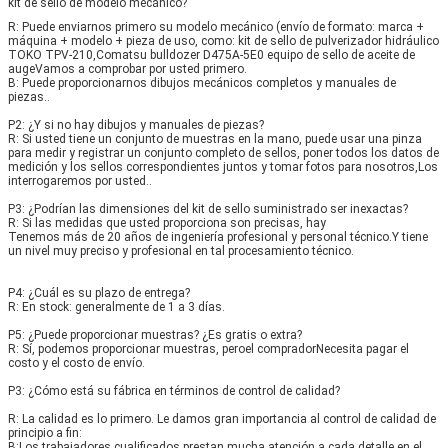
kit de sello de modelo mecánico?
R: Puede enviarnos primero su modelo mecánico (envío de formato: marca + 
máquina + modelo + pieza de uso, como: kit de sello de pulverizador hidráulico 
TOKO TPV-210,Comatsu bulldozer D475A-5E0 equipo de sello de aceite de 
augeVamos a comprobar por usted primero.
B: Puede proporcionarnos dibujos mecánicos completos y manuales de 
piezas..
P2: ¿Y si no hay dibujos y manuales de piezas?
R: Si usted tiene un conjunto de muestras en la mano, puede usar una pinza 
para medir y registrar un conjunto completo de sellos, poner todos los datos de 
medición y los sellos correspondientes juntos y tomar fotos para nosotros,Los 
interrogaremos por usted..
P3: ¿Podrían las dimensiones del kit de sello suministrado ser inexactas?
R: Si las medidas que usted proporciona son precisas, hay
Tenemos más de 20 años de ingeniería profesional y personal técnico.Y tiene 
un nivel muy preciso y profesional en tal procesamiento técnico.
P4: ¿Cuál es su plazo de entrega?
R: En stock: generalmente de 1 a 3 días.
P5: ¿Puede proporcionar muestras? ¿Es gratis o extra?
R: Sí, podemos proporcionar muestras, pero
el comprador
Necesita pagar el 
costo y el costo de envío.
P3: ¿Cómo está su fábrica en términos de control de calidad?
R: La calidad es lo primero. Le damos gran importancia al control de calidad de 
principio a fin:
B:Los trabajadores cualificados prestan mucha atención a cada detalle en el 