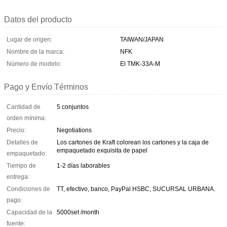
Datos del producto
Lugar de origen:
TAIWAN/JAPAN
Nombre de la marca:
NFK
Número de modelo:
El TMK-33A-M
Pago y Envío Términos
Cantidad de
5 conjuntos
orden mínima:
Precio:
Negotiations
Detalles de
Los cartones de Kraft colorean los cartones y la caja de
empaquetado exquisita de papel
empaquetado:
Tiempo de
1-2 días laborables
entrega:
Condiciones de
TT, efectivo, banco, PayPal.HSBC, SUCURSAL URBANA.
pago:
Capacidad de la
5000set /month
fuente: