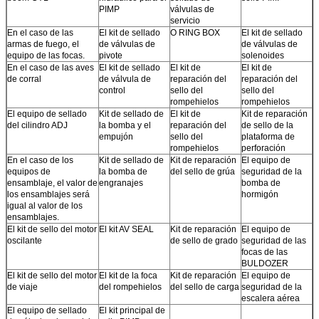
El valor de las emisiones de CO2 de los combustibles fósiles y de los
PIMP
válvulas de
combustibles fósiles de los combustibles fósiles y de los combustibles fósiles
servicio
se calculará en función de las emisiones de CO2 de los combustibles fósiles y
En el caso de las
El kit de sellado
O RING BOX
El kit de sellado
de los combustibles fósiles.
armas de fuego, el
de válvulas de
de válvulas de
El valor de las emisiones de CO2 es el valor de las emisiones de CO2 de los
equipo de las focas.
pivote
solenoides
combustibles fósiles.
En el caso de las aves
El kit de sellado
El kit de
El kit de
El uso de las sustancias enumeradas en el anexo I del Reglamento (CE) n.o
de corral
de válvula de
reparación del
reparación del
396/2005 debe tener en cuenta los requisitos de la presente Directiva.
control
sello del
sello del
rompehielos
rompehielos
El equipo de sellado
Kit de sellado de
El kit de
Kit de reparación
del cilindro ADJ
la bomba y el
reparación del
de sello de la
empujón
sello del
plataforma de
rompehielos
perforación
En el caso de los
Kit de sellado de
Kit de reparación
El equipo de
equipos de
la bomba de
del sello de grúa
seguridad de la
ensamblaje, el valor de
engranajes
bomba de
los ensamblajes será
hormigón
igual al valor de los
ensamblajes.
El kit de sello del motor
El kit AV SEAL
Kit de reparación
El equipo de
oscilante
de sello de grado
seguridad de las
focas de las
BULDOZER
El kit de sello del motor
El kit de la foca
Kit de reparación
El equipo de
de viaje
del rompehielos
del sello de carga
seguridad de la
escalera aérea
El equipo de sellado
El kit principal de