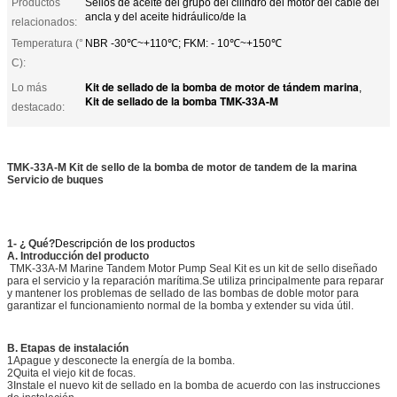
Productos
Sellos de aceite del grupo del cilindro del motor del cable del
ancla y del aceite hidráulico/de la
relacionados:
Temperatura (°
NBR -30℃~+110℃; FKM: - 10℃~+150℃
C):
Kit de sellado de la bomba de motor de tándem marina
Lo más
,
Kit de sellado de la bomba TMK-33A-M
destacado:
TMK-33A-M Kit de sello de la bomba de motor de tandem de la marina
Servicio de buques
1- ¿ Qué?
Descripción de los productos
A. Introducción del producto
TMK-33A-M Marine Tandem Motor Pump Seal Kit es un kit de sello diseñado
para el servicio y la reparación marítima.Se utiliza principalmente para reparar
y mantener los problemas de sellado de las bombas de doble motor para
garantizar el funcionamiento normal de la bomba y extender su vida útil.
B. Etapas de instalación
1Apague y desconecte la energía de la bomba.
2Quita el viejo kit de focas.
3Instale el nuevo kit de sellado en la bomba de acuerdo con las instrucciones