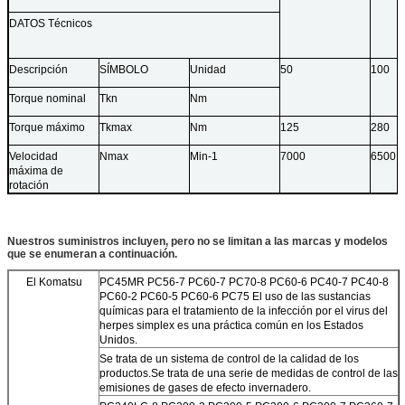
DATOS Técnicos
Descripción
SÍMBOLO
Unidad
50
100
Torque nominal
Tkn
Nm
Torque máximo
Tkmax
Nm
125
280
Velocidad
Nmax
Min-1
7000
6500
máxima de
rotación
Nuestros suministros incluyen, pero no se limitan a las marcas y modelos
que se enumeran a continuación.
El Komatsu
PC45MR PC56-7 PC60-7 PC70-8 PC60-6 PC40-7 PC40-8
PC60-2 PC60-5 PC60-6 PC75 El uso de las sustancias
químicas para el tratamiento de la infección por el virus del
herpes simplex es una práctica común en los Estados
Unidos.
Se trata de un sistema de control de la calidad de los
productos.
Se trata de una serie de medidas de control de las
emisiones de gases de efecto invernadero.