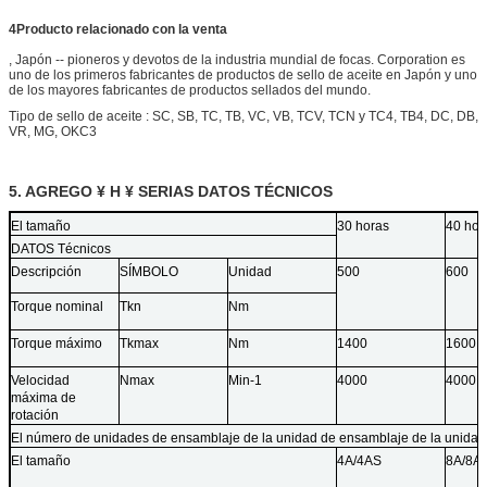
4Producto relacionado con la venta
, Japón -- pioneros y devotos de la industria mundial de focas. Corporation es
uno de los primeros fabricantes de productos de sello de aceite en Japón y uno
de los mayores fabricantes de productos sellados del mundo.
Tipo de sello de aceite : SC, SB, TC, TB, VC, VB, TCV, TCN y TC4, TB4, DC, DB,
VR, MG, OKC3
5. AGREGO ¥ H ¥ SERIAS DATOS TÉCNICOS
El tamaño
30 horas
40 hor
DATOS Técnicos
Descripción
SÍMBOLO
Unidad
500
600
Torque nominal
Tkn
Nm
Torque máximo
Tkmax
Nm
1400
1600
Velocidad
Nmax
Min-1
4000
4000
máxima de
rotación
El número de unidades de ensamblaje de la unidad de ensamblaje de la unidad 
El tamaño
4A/4AS
8A/8A