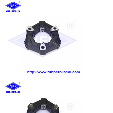
Se trata de una serie de medidas de seguridad.
- ¿ Por qué?
HD550 HD450 HD800-7 HD400SEM HD700-2 HD700-5
HD700-7 HD800SD-5 HD900-7
HD820-2 HD820 HD770-1 HD770-2 HD880-1 HD850
HD250 HD400
Otras marcas
CLG200 hacia el Sol60 hacia el Sol70
El XG820