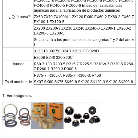
PC240LC-8 PC300-3 PC300-5 PC300-6 PC300-7 PC360-7
PC400-3 PC400-5 PC600-6 El uso de las sustancias
químicas para la fabricación de productos químicos
- ¿ Qué pasa?
ZX60 ZX70 ZX100M-1 ZX120 EX60 EX60-2 EX60-3 EX60-7
EX100-1 EX120-5
ZX200 ZX200-3 ZX230 ZX240 ZX240-3 EX200-1 EX200-2
EX200-3 EX200-5
Se aplicará a los productos de las categorías 1 y 2 del anexo
I.
312 315 302.5C 324D 320D 330 329D
E200B E240 320 320C
Hyundai
R60-7 130 R200-5 R215-7 R225-9 R210W-7 R220-5 R250-
7 R260-7 R290-3 R300-5
R375-7, R305-7, R335-7, R300-3, R450
Es el nombre de
SK07 SK60 SK75 SK60-8 SK120 SK120-3 SK130 SK200-8
la ciudad.
SK220-1 SK230-6 SK250-6 SK200-8 SK210-8
Doosan y
DH60-7 DH80-7 DH130 DH215-7 DH215-9 DH220-5
7- Ver imágenes.
Daewoo
DH220-2 DH220-3
DH150 DH300 DH330-3 DH300-5 DH420LC-7
El Consejo
Se trata de una serie de medidas que se aplican a las
empresas de la Unión Europea.
Las demás
- ¿ Qué?
Se trata de un sistema de control de las emisiones de gases
de efecto invernadero.