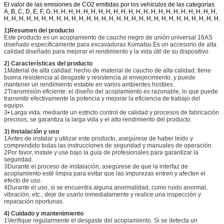
El valor de las emisiones de CO2 emitidas por los vehículos de las categorías
A, B, C, D, E, F, G, H, H, H, H, H, H, H, H, H, H, H, H, H, H, H, H, H, H, H, H, H, H,
H, H, H, H, H, H, H, H, H, H, H, H, H, H, H, H, H, H, H, H, H, H, H, H, H, H, H, H, H.
1)Resumen del producto
Este producto es un acoplamiento de caucho negro de unión universal 16AS
diseñado específicamente para excavadoras Komatsu.Es un accesorio de alta
calidad diseñado para mejorar el rendimiento y la vida útil de su dispositivo.
2) Características del producto
1Material de alta calidad: hecho de material de caucho de alta calidad, tiene
buena resistencia al desgaste y resistencia al envejecimiento, y puede
mantener un rendimiento estable en varios ambientes hostiles.
2Transmisión eficiente: el diseño del acoplamiento es razonable, lo que puede
transmitir efectivamente la potencia y mejorar la eficiencia de trabajo del
equipo.
3• Larga vida: mediante un estricto control de calidad y procesos de fabricación
precisos, se garantiza la larga vida y el alto rendimiento del producto.
3) Instalación y uso
1Antes de instalar y utilizar este producto, asegúrese de haber leído y
comprendido todas las instrucciones de seguridad y manuales de operación.
2Por favor, instale y use bajo la guía de profesionales para garantizar la
seguridad.
3Durante el proceso de instalación, asegúrese de que la interfaz de
acoplamiento esté limpia para evitar que las impurezas entren y afecten el
efecto de uso.
4Durante el uso, si se encuentra alguna anormalidad, como ruido anormal,
vibración, etc., deje de usarlo inmediatamente y realice una inspección y
reparación oportunas.
4) Cuidado y mantenimiento
1Verifique regularmente el desgaste del acoplamiento. Si se detecta un