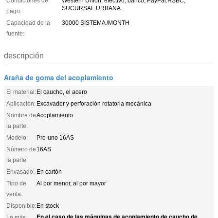
Condiciones de
Western Union, efectivo, banco, PayPal.HSBC,
SUCURSAL URBANA.
pago:
Capacidad de la
30000 SISTEMA /MONTH
fuente:
descripción
Araña de goma del acoplamiento
El material:
El caucho, el acero
Aplicación:
Excavador y perforación rotatoria mecánica
Nombre de
Acoplamiento
la parte:
Modelo:
Pro-uno 16AS
Número de
16AS
la parte:
Envasado:
En cartón
Tipo de
Al por menor, al por mayor
venta:
Disponible:
En stock
En el caso de las máquinas de acoplamiento de caucho de
Lo más