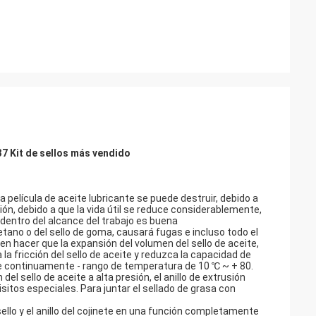
37
Kit de sellos más vendido
a película de aceite lubricante se puede destruir, debido a
ión, debido a que la vida útil se reduce considerablemente,
 dentro del alcance del trabajo es buena
etano o del sello de goma, causará fugas e incluso todo el
en hacer que la expansión del volumen del sello de aceite,
a fricción del sello de aceite y reduzca la capacidad de
je continuamente - rango de temperatura de 10 ℃ ~ + 80.
l sello de aceite a alta presión, el anillo de extrusión
sitos especiales. Para juntar el sellado de grasa con
sello y el anillo del cojinete en una función completamente