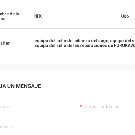
Mutakilwa Wilson África
Carlo
ejos clientes, cosas todavía están
El buen proveedor, y sie
bre de la
NFK
Uso
rca
e costumbre, los productos de la
de sugerencias profesio
a son el 100% auténtico,
mercancías son buena c
namiento de coste excepcional.
tendrán coopertion largo
 rápido y servic muy bueno
equipo del sello del cilindro del auge
,
equipo del se
altar
endo merezco 5 estrellas!
Equipo del sello de las reparaciones de FURUKAW
JA UN MENSAJE