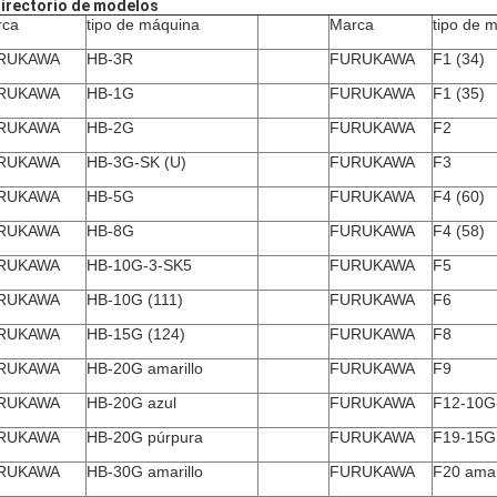
Directorio de modelos
rca
tipo de máquina
Marca
tipo de 
RUKAWA
HB-3R
FURUKAWA
F1 (34)
RUKAWA
HB-1G
FURUKAWA
F1 (35)
RUKAWA
HB-2G
FURUKAWA
F2
RUKAWA
HB-3G-SK (U)
FURUKAWA
F3
RUKAWA
HB-5G
FURUKAWA
F4 (60)
RUKAWA
HB-8G
FURUKAWA
F4 (58)
RUKAWA
HB-10G-3-SK5
FURUKAWA
F5
RUKAWA
HB-10G (111)
FURUKAWA
F6
RUKAWA
HB-15G (124)
FURUKAWA
F8
RUKAWA
HB-20G amarillo
FURUKAWA
F9
RUKAWA
HB-20G azul
FURUKAWA
F12-10G
RUKAWA
HB-20G púrpura
FURUKAWA
F19-15G
RUKAWA
HB-30G amarillo
FURUKAWA
F20 amar