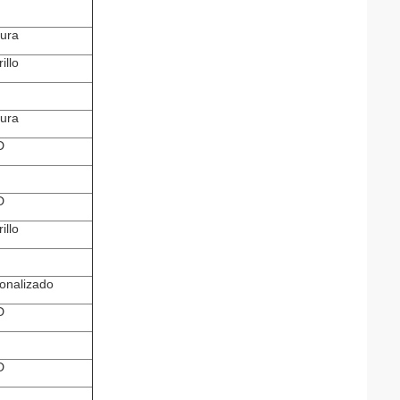
ura
illo
ura
D
D
illo
onalizado
D
D