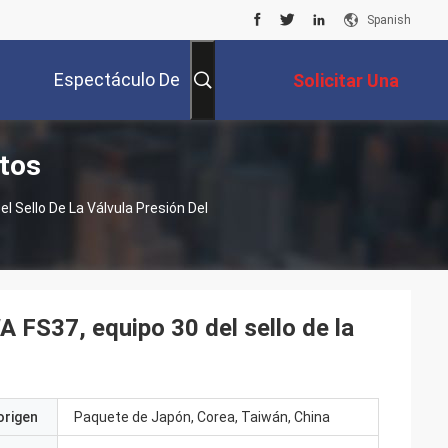
Spanish
Espectáculo De
Solicitar Una
ctos
Realidad Virtual
Cotización
l Sello De La Válvula Presión Del
A FS37, equipo 30 del sello de la
origen
Paquete de Japón, Corea, Taiwán, China