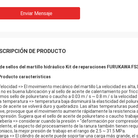
Enviar Mensaje
SCRIPCIÓN DE PRODUCTO
 de sellos del
martillo hidráulico
Kit de reparaciones
FURUKAWA FS
Producto
características
Velocidad => El movimiento mecánico del martillo La velocidad es alta, l
 no es buena lubricación y al sello de aceite de calentamiento por fricc
mos sello de poliuretano o caucho a 0.03 m / s ~ 0.8 m / s la velocidad
La temperatura => temperatura baja disminuirá la elasticidad del poliur
lo de aceite se volverá duro y quebradizo. Las altas temperaturas pued
ve, provoque que el movimiento aumente rápidamente la resistencia a l
presión. Sugiera que el sello de aceite de poliuretano o caucho traba
Debería => considerar cuando la presión = "deformación por compresión de
elente, el aspecto del procesamiento de la ranura también tienen requi
niaco, la mejor presión de trabajo en el rango de 2.5 ~ 31.5 MPa.
Carga => El cilindro de aceite puede soportar una carga más grande, el 