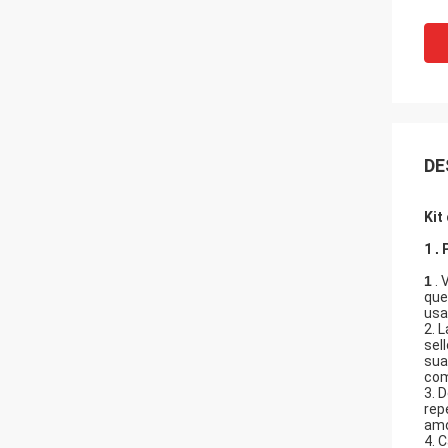
DE
Kit
1
.
1
. 
que
usa
2. 
sel
sua
com
3. 
rep
amo
4. 