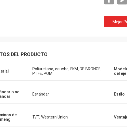
Mejor P
TOS DEL PRODUCTO
Poliuretano, caucho, FKM, DE BRONCE,
Model
erial
PTFE, POM
del eje
ándar o no
Estándar
Estilo
ándar
minos de
T/T, Western Union,
Ventaj
ymeng