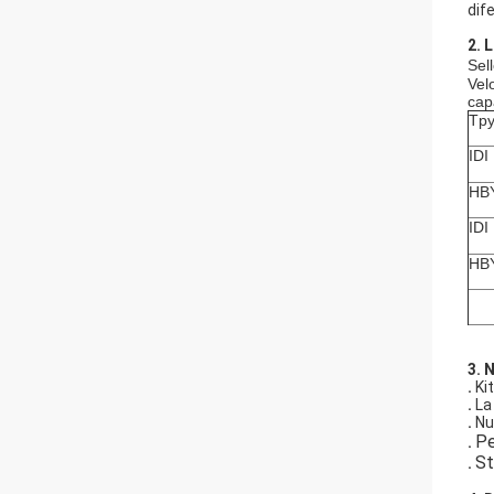
dif
2. 
Sel
Vel
cap
Tp
IDI
HB
IDI
HB
3.
N
.
Kit
.
La
.
Nu
Pe
.
St
.