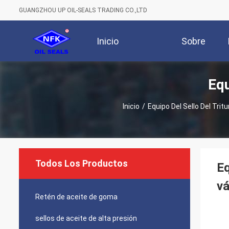
GUANGZHOU UP OIL-SEALS TRADING CO.,LTD
Inicio
Sobre
Equ
Nosotros
Inicio
/
Equipo Del Sello Del Trit
Todos Los Productos
Eq
vá
Retén de aceite de goma
sellos de aceite de alta presión