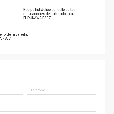
Equipo hidráulico del sello de las
mpre el donante
reparaciones del triturador para
nales, las
FURUKAWA FS37
alidad, nosotros
 en el futuro.
llo de la válvula
,
A FS37