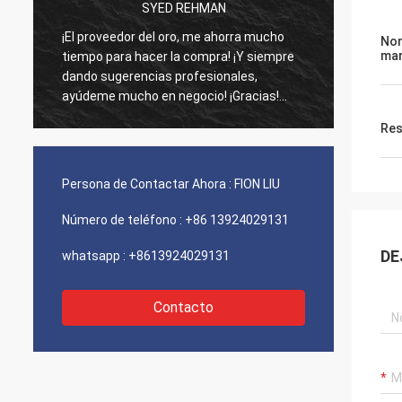
SYED REHMAN
¡El proveedor del oro, me ahorra mucho
Los vi
Nom
ma
tiempo para hacer la compra! ¡Y siempre
como d
dando sugerencias profesionales,
agenci
ayúdeme mucho en negocio! ¡Gracias!
funcio
Todo en el mejor orden, las mercancías de
¡Envío
Res
la buena calidad, envío rápido y servicio
recomi
muy bueno que recomiendo. ¡Merece 5
estrellas! Sus productos miran muy bien y
Persona de Contactar Ahora :
FION LIU
de alta calidad también y entrarán en
contacto con a su compañía para
Número de teléfono :
+86 13924029131
comprar más
DE
whatsapp :
+8613924029131
Contacto