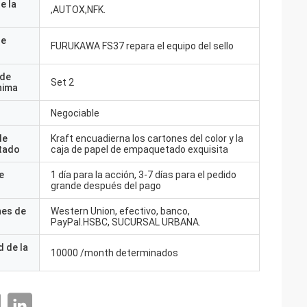
e la
,AUTOX,NFK.
de
FURUKAWA FS37 repara el equipo del sello
 de
Set 2
nima
Negociable
de
Kraft encuadierna los cartones del color y la
tado
caja de papel de empaquetado exquisita
e
1 día para la acción, 3-7 días para el pedido
grande después del pago
nes de
Western Union, efectivo, banco,
PayPal.HSBC, SUCURSAL URBANA.
 de la
10000 /month determinados