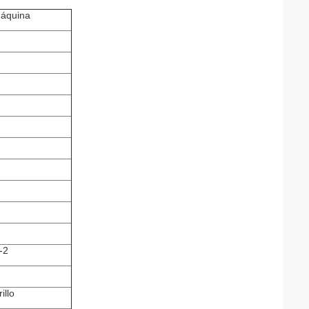
máquina
-2
illo