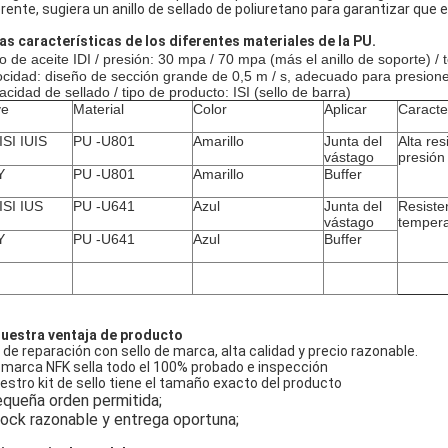
erente, sugiera un anillo de sellado de poliuretano para garantizar que
Las características de los diferentes materiales de la PU.
lo de aceite IDI / presión: 30 mpa / 70 mpa (más el anillo de soporte) 
ocidad: diseño de sección grande de 0,5 m / s, adecuado para presione
acidad de sellado / tipo de producto: ISI (sello de barra)
ye
Material
Color
Aplicar
Caracter
 ISI IUIS
PU -U801
Amarillo
Junta del
Alta res
vástago
presión
Y
PU -U801
Amarillo
Buffer
 ISI IUS
PU -U641
Azul
Junta del
Resiste
vástago
tempera
Y
PU -U641
Azul
Buffer
uestra
ventaja de
producto
 de reparación con sello de marca,
alta calidad y precio razonable.
 marca NFK sella todo el 100% probado e inspección
estro kit de sello tiene el tamaño exacto del producto
queña orden permitida;
ock razonable y entrega oportuna;