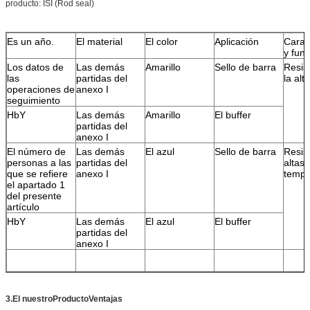
producto: ISI (Rod seal)
Es un año.
El material
El color
Aplicación
Caract
y func
Los datos de
Las demás
Amarillo
Sello de barra
Resis
las
partidas del
la alt
operaciones de
anexo I
seguimiento
HbY
Las demás
Amarillo
El buffer
partidas del
anexo I
El número de
Las demás
El azul
Sello de barra
Resis
personas a las
partidas del
altas
que se refiere
anexo I
tempe
el apartado 1
del presente
artículo
HbY
Las demás
El azul
El buffer
partidas del
anexo I
3.
El nuestro
Producto
Ventajas