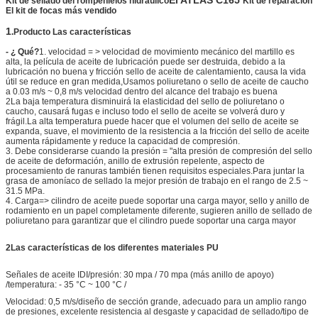
Kit de sellado del rompehielos hidráulico
Kit de reparación
El kit de focas más vendido
1
.
Producto
Las características
- ¿ Qué?
1. velocidad = > velocidad de movimiento mecánico del martillo es
alta, la película de aceite de lubricación puede ser destruida, debido a la
lubricación no buena y fricción sello de aceite de calentamiento, causa la vida
útil se reduce en gran medida,Usamos poliuretano o sello de aceite de caucho
a 0.03 m/s ~ 0,8 m/s velocidad dentro del alcance del trabajo es buena
2La baja temperatura disminuirá la elasticidad del sello de poliuretano o
caucho, causará fugas e incluso todo el sello de aceite se volverá duro y
frágil.La alta temperatura puede hacer que el volumen del sello de aceite se
expanda, suave, el movimiento de la resistencia a la fricción del sello de aceite
aumenta rápidamente y reduce la capacidad de compresión.
3. Debe considerarse cuando la presión = "alta presión de compresión del sello
de aceite de deformación, anillo de extrusión repelente, aspecto de
procesamiento de ranuras también tienen requisitos especiales.Para juntar la
grasa de amoníaco de sellado la mejor presión de trabajo en el rango de 2.5 ~
31.5 MPa.
4. Carga=> cilindro de aceite puede soportar una carga mayor, sello y anillo de
rodamiento en un papel completamente diferente, sugieren anillo de sellado de
poliuretano para garantizar que el cilindro puede soportar una carga mayor
2Las características de los diferentes materiales PU
Señales de aceite IDI/presión: 30 mpa / 70 mpa (más anillo de apoyo)
/temperatura: - 35 °C ~ 100 °C /
Velocidad: 0,5 m/s/diseño de sección grande, adecuado para un amplio rango
de presiones, excelente resistencia al desgaste y capacidad de sellado/tipo de