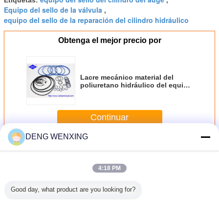
Etiquetas:
,
Equipo del sello de la válvula
,
equipo del sello de la reparación del cilindro hidráulico
Obtenga el mejor precio por
Lacre mecánico material del
poliuretano hidráulico del equipo
del sello del triturador del ATLAS
C165
Continuar
DENG WENXING
Equipo del sello del triturador
Más
4:18 PM
Good day, what product are you looking for?
el sello
Equipo hidráulico
Equipo de alta
El tipo mecánico
Cuadr
urador de
del sello del
velocidad del
del equipo del
nitróge
KAWA
triturador de SB81
sello del triturador
sello del cilindro
martillo 