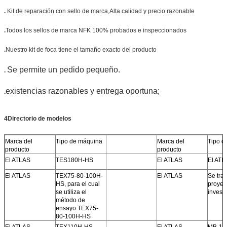
.
Kit de reparación con sello de marca,
Alta calidad y precio razonable
.
Todos los sellos de marca NFK 100% probados e inspeccionados
.
Nuestro kit de foca tiene el tamaño exacto del producto
Se permite un pedido pequeño.
.
existencias razonables y entrega oportuna;
.
4Directorio de modelos
Marca del
Tipo de máquina
Marca del
Tipo d
producto
producto
El ATLAS
TES180H-HS
El ATLAS
El ATL
El ATLAS
TEX75-80-100H-
El ATLAS
Se trat
HS, para el cual
proyec
se utiliza el
invest
método de
ensayo TEX75-
80-100H-HS
El ATLAS
TEX110H-HS,
El ATLAS
MB-10