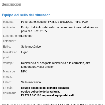
descripción
Equipo del sello del triturador
Material:
Poliuretano, caucho, FKM, DE BRONCE, PTFE, POM
Aplicación::
Equipo hidráulico del sello de las reparaciones del triturador
para el ATLAS C165
Estándar o no
Estándar
estándar:::
Estilo:
Sello mecánico
Muestras o
lugar
punto::
Ventaja::
Resistencia al desgaste:resistencia a la corrosión, alta
temperatura y alta presión
Marca de
NFK
marca::
Estilo::
Sello mecánico
equipo del sello del cilindro del auge
Lo más
,
equipo del sello de la válvula
,
destacado:
El ATLAS C165 repara el equipo del sello
El ATLAS C165