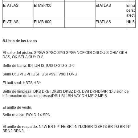
El ATLAS
El MB-700
El ATLAS
El núm
perso
afecta
El ATLAS
El MB-800
El ATLAS
Hb-58
5
.
Lista de las focas
El sello del pistón: SPGW SPGO SPG SPGA NCF ODI OSI OUIS OHM OKH
DAS, OK SELA OUY D-8
Sello de barra: IDI IUH ISI IUIS D-2 D-3 D-6
Sello U: UPI UPH USH USI V99F V96H ONU
El buff seal: HBTS HBY
Sello de limpieza: DKB DKBI DKBI3 DKBZ DKI, DWI DKH
DIVIR (División de
información de las empresas)
DSI LBI LBH VAY DH ME-2 ME-8
El anillo de vestir.
Sello rotativo: ROI D-14 SPN
El anillo de respaldo: N4W BRT-PTFE BRT-NYLON
BRT2
BRT3 BRT-G BRT-P
BRN2 BRN3