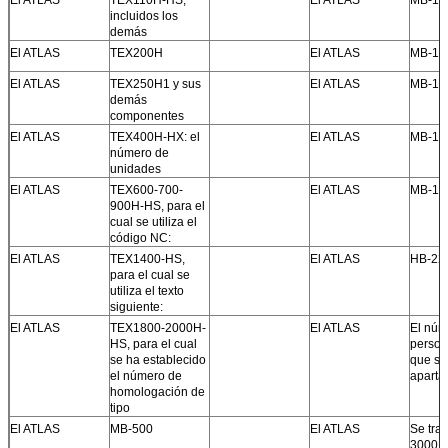
incluidos los
demás
El ATLAS
TEX200H
El ATLAS
MB-12
El ATLAS
TEX250H1 y sus
El ATLAS
MB-16
demás
componentes
El ATLAS
TEX400H-HX: el
El ATLAS
MB-16
número de
unidades
El ATLAS
TEX600-700-
El ATLAS
MB-17
900H-HS, para el
cual se utiliza el
código NC:
El ATLAS
TEX1400-HS,
El ATLAS
HB-22
para el cual se
utiliza el texto
siguiente:
El ATLAS
TEX1800-2000H-
El ATLAS
El núm
HS, para el cual
person
se ha establecido
que se 
el número de
aparta
homologación de
tipo
El ATLAS
MB-500
El ATLAS
Se trat
3000.