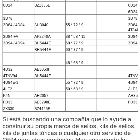
6D24
BZ1335E
6D24
6D24 (
3D78
3D78
3D84 / 4D84
AH3040
55 * 72 * 9
3D84 /
4T84L
3D84-FA
AP2240A
38 * 58 * 11
3D84-
3D94 / 4D94
BH5444E
60 * 77 * 9
3D94 /
BH5444E
60 * 77 * 9
48 * 68 * 9
4D32
AE3053F
4TNV94
BH5444E
4TNV9
4D84E-3
55 * 72 * 9
4D84E
4LE2
50 * 68 * 9
ALE2
K4N
AH2057
AH35
FD33
AE3298E
FD33
ZX330
BZ4425E
Si está buscando una compañía que lo ayude a
construir su propia marca de sellos, kits de sellos,
kits de juntas tóricas o cualquier otro servicio de
OEM para otros productos.
Has encontrado la