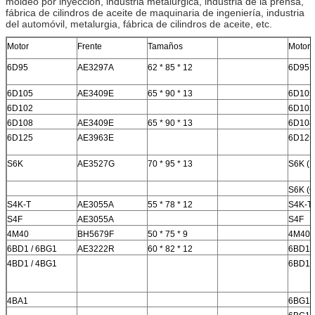
moldeo por inyección, industria metalúrgica, industria de la prensa,
fábrica de cilindros de aceite de maquinaria de ingeniería, industria
del automóvil, metalurgia, fábrica de cilindros de aceite, etc.
Motor
Frente
Tamaños
Motor
6D95
AE3297A
62 * 85 * 12
6D95
6D105
AE3409E
65 * 90 * 13
6D105
6D102
6D102
6D108
AE3409E
65 * 90 * 13
6D108
6D125
AE3963E
6D125
S6K
AE3527G
70 * 95 * 13
S6K (N
S6K (O
S4K-T
AE3055A
55 * 78 * 12
S4K-T
S4F
AE3055A
S4F
4M40
BH5679F
50 * 75 * 9
4M40
6BD1 / 6BG1
AE3222R
60 * 82 * 12
6BD1 
4BD1 / 4BG1
6BD1 
4BA1
6BG1 