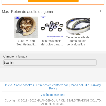
Retén de aceite de goma
Más
otores
NBR V99F JIS
Sello de goma de
Sello de aceite de
Anillo hid
E Retén
B2403 V Ring
alta resistencia
goma del eje
de g
ite de
Seal Hydraulic
del polvo para el
vertical, sellos de
neumático
 Asistida
Cylinder Piston
movimiento de
aceite
Piston Nitr
 Presión
Rod Seals
intercambio
encajonados
del sello d
ra
AR1664F5 DKB
metal del
de UPH
Cambie la lengua
30
distribuidor para
PC300-7
Spanish
Inicio
|
Sobre nosotros
|
Éntrenos en contacto con
|
Mapa del Sitio
|
Privacy
Policy
Visión de escritorio
Copyright © 2018 - 2026 GUANGZHOU UP OIL-SEALS TRADING CO.,LTD.
All rights reserved.