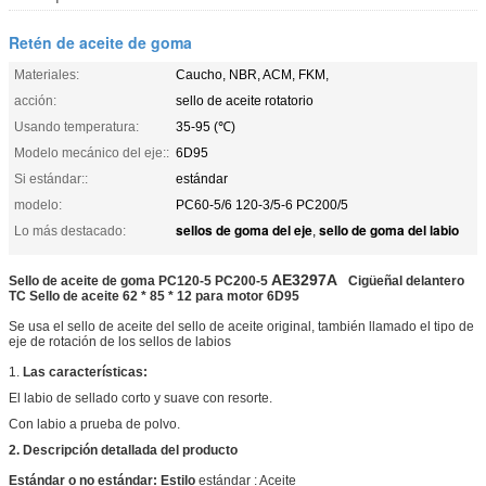
Retén de aceite de goma
Materiales:
Caucho, NBR, ACM, FKM,
acción:
sello de aceite rotatorio
Usando temperatura:
35-95 (℃)
Modelo mecánico del eje::
6D95
Si estándar::
estándar
modelo:
PC60-5/6 120-3/5-6 PC200/5
sellos de goma del eje
sello de goma del labio
Lo más destacado:
,
AE3297A
Sello de aceite de goma PC120-5 PC200-5
Cigüeñal delantero
TC Sello de aceite 62 * 85 * 12 para motor 6D95
Se usa el sello de aceite del sello de aceite original, también llamado el tipo de
eje de rotación de los sellos de labios
1.
Las características:
El labio de sellado corto y suave con resorte.
Con labio a prueba de polvo.
2.
Descripción detallada del producto
Estándar
o no estándar:
Estilo
estándar
:
Aceite