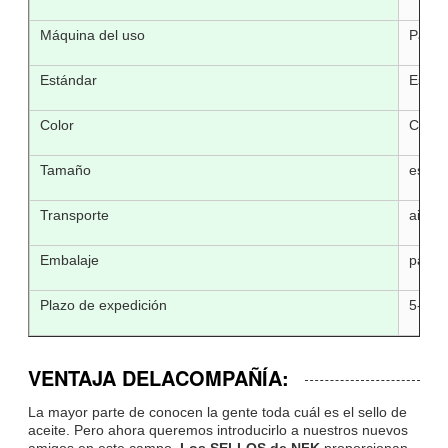
Máquina del uso
Para d
Estándar
Están
Color
Como 
Tamaño
están
Transporte
aire/m
Embalaje
papel 
Plazo de expedición
5-15 
VENTAJA DE
LA
COMPAÑÍA
:
La mayor parte de conocen la gente toda cuál es el sello de
aceite. Pero ahora queremos introducirlo a nuestros nuevos
amigos en este campo.
Los SELLOS de NFK
proporcionan