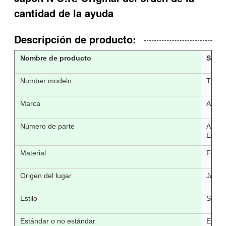
cantidad de la ayuda
Descripción de producto:
Nombre de producto
Sello
Number modelo
TCV 
Marca
AUTO
Número de parte
AH340
E0 AP
Material
FKM 
Origen del lugar
Japón
Estilo
Sello 
Estándar o no estándar
Están