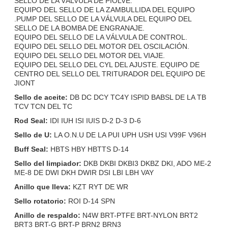
SELLO DE LA VÁLVULA DE PIOLVE.
EQUIPO DEL SELLO DE LA ZAMBULLIDA DEL EQUIPO
.PUMP DEL SELLO DE LA VÁLVULA DEL EQUIPO DEL
SELLO DE LA BOMBA DE ENGRANAJE.
EQUIPO DEL SELLO DE LA VÁLVULA DE CONTROL.
EQUIPO DEL SELLO DEL MOTOR DEL OSCILACIÓN.
EQUIPO DEL SELLO DEL MOTOR DEL VIAJE.
EQUIPO DEL SELLO DEL CYL DEL AJUSTE. EQUIPO DE
Deja un mensaje
CENTRO DEL SELLO DEL TRITURADOR DEL EQUIPO DE
JIONT
¡Te llamaremos pronto!
Sello de aceite:
DB DC DCY TC4Y ISPID BABSL DE LA TB
TCV TCN DEL TC
Rod Seal:
IDI IUH ISI IUIS D-2 D-3 D-6
Sello de U:
LA O.N.U DE LA PUI UPH USH USI V99F V96H
Buff Seal:
HBTS HBY HBTTS D-14
Sello del limpiador:
DKB DKBI DKBI3 DKBZ DKI, ADO ME-2
ME-8 DE DWI DKH DWIR DSI LBI LBH VAY
Anillo que lleva:
KZT RYT DE WR
Sello rotatorio:
ROI D-14 SPN
Anillo de respaldo:
N4W BRT-PTFE BRT-NYLON BRT2
BRT3 BRT-G BRT-P BRN2 BRN3