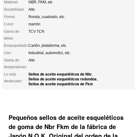
Material:
NBR, FKM, etc
Durabilidad:
Alto
Forma:
Ronda, cuadrado, etc.
Color:
marrón
Gama de
TCV TCN
tallas:
Empaquetado:
Cartón, plataforma, etc.
Uso:
Industrial, automotriz, etc.
Gama de
Alto
temperaturas:
Sellos de aceite esqueléticos de Nbr
Lo más
,
Sellos de aceite esqueléticos redondos
,
destacado:
Sellos de aceite esqueléticos de Fkm
Pequeños sellos de aceite esqueléticos
de goma de Nbr Fkm de la fábrica de
Japón N O.K. Original del orden de la