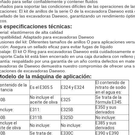
eñado para sellar confiablemente y contener fluidos
eñados para soportar las condiciones difíciles de las operaciones de l
icaciones: El kit de anillos de la serie O de la excavadora Daewoo está
sellado de las excavadoras Daewoo, garantizando un rendimiento óptim
icos.
s especificaciones técnicas:
erial: elastómeros de alta calidad
patibilidad: Adaptado para excavadoras Daewoo
lusiones del kit: Diferentes tamaños de anillos O para aplicaciones versá
ción: Asegura un sellado eficaz para evitar fugas de líquido
alaje: El kit O Ring para excavadoras Daewoo está cuidadosamente em
nsporte.Cada kit está bien encerrado en una caja duradera con relleno
antía: respaldado por una garantía de un año contra defectos en materi
avadoras de Daewoo demuestra nuestro compromiso de ofrecer una solu
icaciones de excavadoras Daewoo.
odelo de la máquina de aplicación:
El contenido de
contenido de la
Es el E305.5
E324 y E324
nitrato de sodio
tancia
en el agua es:
No incluye el
Se trata de la
10B
E325
aceite de oliva
fórmula E345.
E350 y sus
incluye:
E311:
E325B
derivados
40B
E311B
E325D
No incluye:
incluye el
E385 y sus
No incluye:
No incluye:
ite de oliva
derivados
00B
Se trata de:
E330C
E390 y E390