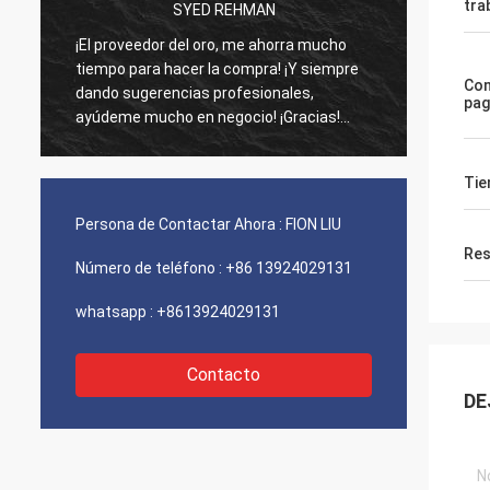
tra
SYED REHMAN
¡El proveedor del oro, me ahorra mucho
Los vi
tiempo para hacer la compra! ¡Y siempre
como d
Con
dando sugerencias profesionales,
agenci
pa
ayúdeme mucho en negocio! ¡Gracias!
funcio
Todo en el mejor orden, las mercancías de
¡Envío
la buena calidad, envío rápido y servicio
recomi
Tie
muy bueno que recomiendo. ¡Merece 5
estrellas! Sus productos miran muy bien y
Persona de Contactar Ahora :
FION LIU
de alta calidad también y entrarán en
Res
contacto con a su compañía para
Número de teléfono :
+86 13924029131
comprar más
whatsapp :
+8613924029131
Contacto
DE