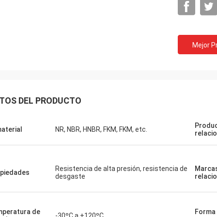
Mejor P
TOS DEL PRODUCTO
Produ
material
NR, NBR, HNBR, FKM, FKM, etc.
relaci
Resistencia de alta presión, resistencia de
Marca
piedades
desgaste
relaci
peratura de
Forma
-30ºC a +120ºC