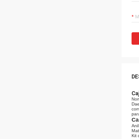
DE
Ca
Nom
Dae
com
par
Ca
Ani
Mat
Kit