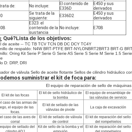
El contenido de
E450 y sus
trata de:
No incluye:
E336D
derivados
Se trata de la
E450 y sus
00
E336D2
siguiente:
derivados
E323: el
00B
contenido de la
No incluye:
E70B
sustancia
 ¿ Qué?
Lista de los objetivos:
l de aceite -- TC TB TCV TCN DB DC DCY TC4Y
anillo de respaldo: N4W BRT-PTFE BRT-NYLON
BRT2
BRT3 BRT-G BR
nillo: Oring Kit Serie P Serie G Serie AS Serie S Serie M Serie 1.5 Ser
ie
llo D: DRP, DRI
sador de válvula
Sello de aceite flotante Sellos de cilindro hidráulico co
odemos suministrar el kit de foca para:
El equipo de reparación de sello de máquinas
El kit de sello hidráulico de
El equipo de ensamblaje de
El kit de las focas
la bomba
las válvulas de servicio
el caso de las armas de
El kit de sellado de las
uego, el equipo de las
La caja de excavación
válvulas de pivote
focas.
el caso de las aves de
El kit de sellado de válvula
El kit de reparación del sello
corral
de control
del rompehielos
 equipo de sellado del
Kit de sello de la bomba y el
El kit de reparación del sello
cilindro ADJ
empujón
del rompehielos