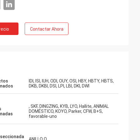
recio
Contactar Ahora
ctos
IDI, ISI, IUH, ODI, OUY, OSI, HBY, HBTY, HBTS,
onados
DKB, DKBI, DSI, LPI, LBI, DKI, DWI
, SKF, DINGZING, KYB, LYO, Hallite, ANIMAL
s
DOMÉSTICO, KOYO, Parker, CFW, B+S,
onadas
favorable-uno
 seccionada
ANILLO O