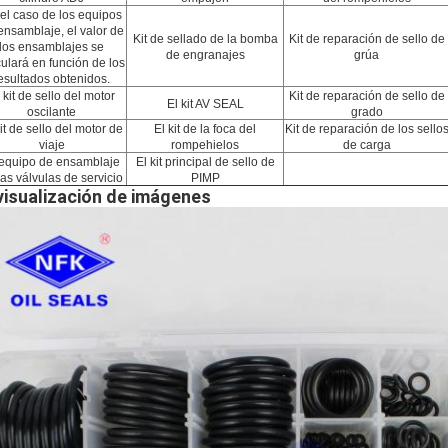
el caso de los equipos
ensamblaje, el valor de
Kit de sellado de la bomba
Kit de reparación de sello de
los ensamblajes se
de engranajes
grúa
culará en función de los
esultados obtenidos.
 kit de sello del motor
Kit de reparación de sello de
El kit AV SEAL
oscilante
grado
kit de sello del motor de
El kit de la foca del
Kit de reparación de los sello
viaje
rompehielos
de carga
 equipo de ensamblaje
El kit principal de sello de
las válvulas de servicio
PIMP
 visualización de imágenes