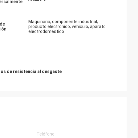
ersalmente
mpre el donante
nales, las
Maquinaria, componente industrial,
 de
alidad, nosotros
producto electrónico, vehículo, aparato
ción
electrodoméstico
 en el futuro.
llos de resistencia al desgaste