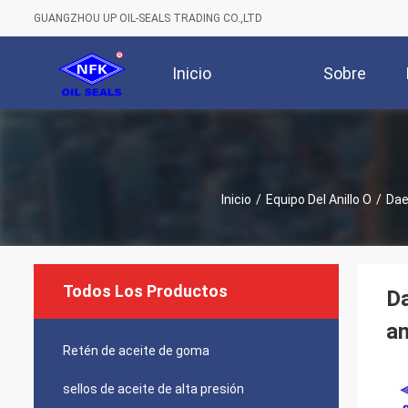
GUANGZHOU UP OIL-SEALS TRADING CO.,LTD
Inicio
Sobre
Nosotros
Inicio
/
Equipo Del Anillo O
/
Dae
Todos Los Productos
Da
an
Retén de aceite de goma
sellos de aceite de alta presión