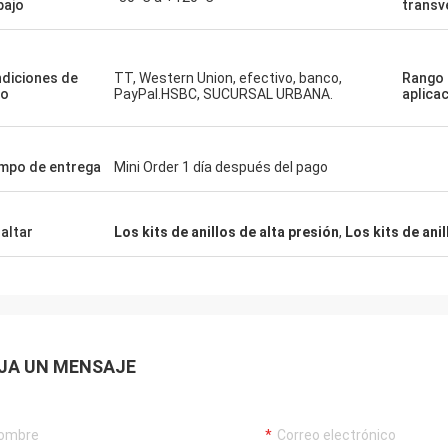
bajo
transv
Mutakilwa Wilson África
Carlo
ejos clientes, cosas todavía están
El buen proveedor, y sie
e costumbre, los productos de la
de sugerencias profesio
diciones de
TT, Western Union, efectivo, banco,
Rango
a son el 100% auténtico,
mercancías son buena c
go
PayPal.HSBC, SUCURSAL URBANA.
aplica
namiento de coste excepcional.
tendrán coopertion largo
 rápido y servic muy bueno
endo merezco 5 estrellas!
mpo de entrega
Mini Order 1 día después del pago
altar
Los kits de anillos de alta presión
,
Los kits de ani
JA UN MENSAJE