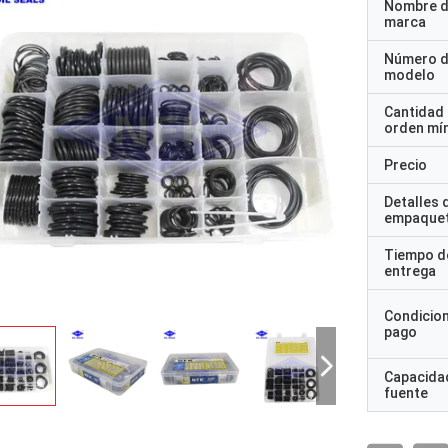
Nombre d
marca
Número 
modelo
Cantidad
orden mí
Precio
Detalles 
empaque
Tiempo d
entrega
Condicio
pago
Capacidad
fuente