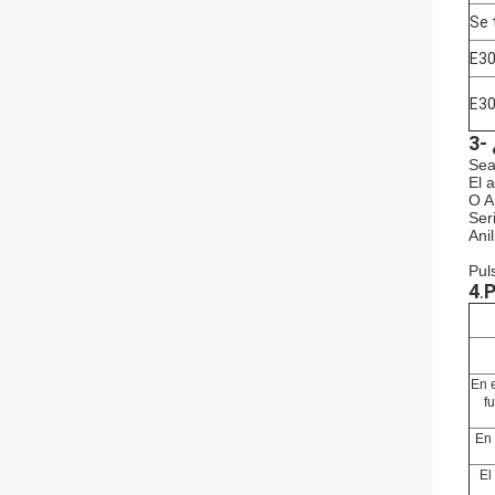
Se 
E3
E3
3-
Sea
El 
O A
Ser
Ani
Pul
4
.
P
En 
f
En 
El