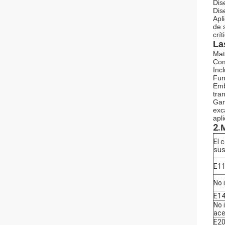
Dis
Dis
Apl
de 
crít
La
Mat
Com
Inc
Fun
Emb
tra
Gar
exc
apl
2.
M
El 
sus
E1
No 
E1
No 
ace
E2