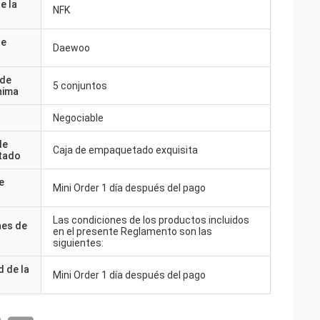
e la
NFK
de
Daewoo
 de
5 conjuntos
nima
Negociable
de
Caja de empaquetado exquisita
tado
e
Mini Order 1 día después del pago
Las condiciones de los productos incluidos
nes de
en el presente Reglamento son las
siguientes:
 de la
Mini Order 1 día después del pago