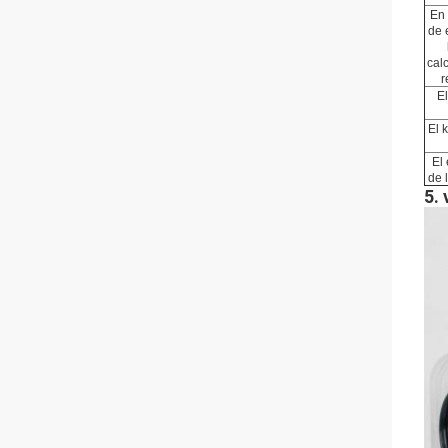
En 
de 
cal
r
El
El 
El
de 
5.