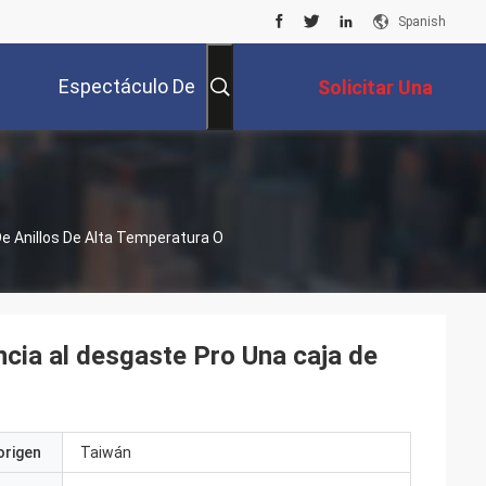
Spanish
Espectáculo De
Solicitar Una
Realidad Virtual
Cotización
e Anillos De Alta Temperatura O
cia al desgaste Pro Una caja de
origen
Taiwán