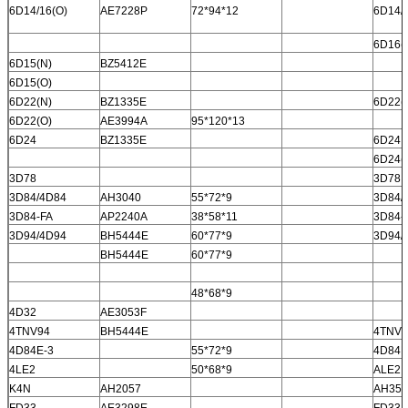
6D14/16(O)
AE7228P
72*94*12
6D14/
6D16(
6D15(N)
BZ5412E
6D15(O)
6D22(N)
BZ1335E
6D22(
6D22(O)
AE3994A
95*120*13
6D24
BZ1335E
6D24
6D24(
3D78
3D78
3D84/4D84
AH3040
55*72*9
3D84/
3D84-FA
AP2240A
38*58*11
3D84-
3D94/4D94
BH5444E
60*77*9
3D94/
BH5444E
60*77*9
48*68*9
4D32
AE3053F
4TNV94
BH5444E
4TNV9
4D84E-3
55*72*9
4D84E
4LE2
50*68*9
ALE2
K4N
AH2057
AH35
FD33
AE3298E
FD33