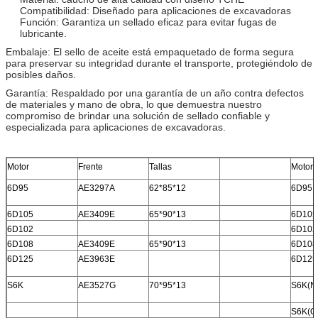
Compatibilidad: Diseñado para aplicaciones de excavadoras
Función: Garantiza un sellado eficaz para evitar fugas de
lubricante.
Embalaje: El sello de aceite está empaquetado de forma segura
para preservar su integridad durante el transporte, protegiéndolo de
posibles daños.
Garantía: Respaldado por una garantía de un año contra defectos
de materiales y mano de obra, lo que demuestra nuestro
compromiso de brindar una solución de sellado confiable y
especializada para aplicaciones de excavadoras.
Motor
Frente
Tallas
Motor
6D95
AE3297A
62*85*12
6D95
6D105
AE3409E
65*90*13
6D105
6D102
6D102
6D108
AE3409E
65*90*13
6D108
6D125
AE3963E
6D125
S6K
AE3527G
70*95*13
S6K(N
S6K(O