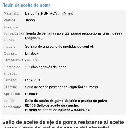
Retén de aceite de goma
Material:::
De goma, NBR, ACM, FKM, etc
País de
Japón
origen: J:
Forma de las
Tienda de ventanas abiertas, puede proporcionar una muestra
(pagadero)
piezas:
modelo:
Se trata de una serie de medidas de control.
Común::
En stock
Temperatura::
-30~120
Tiempo de
1-2 días después del pago
entrega::
Tamaño:
65*90*13
El estilo:
Sello de aceite posterior del cigüeñal del motor
Aplicación:
El motor
Sello de aceite de goma de labio a prueba de polvo
Lo más
,
6D108 Sello de aceite de caucho
,
destacado:
El sello de aceite de caucho AH3409-EO
Sello de aceite de eje de goma resistente al aceite