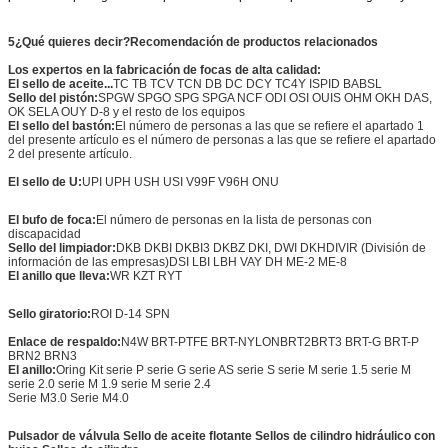
5¿Qué quieres decir?
Recomendación de productos relacionados
Los expertos en la fabricación de focas de alta calidad:
El sello de aceite...
TC TB TCV TCN DB DC DCY TC4Y ISPID BABSL
Sello del pistón:
SPGW SPGO SPG SPGA NCF ODI OSI OUIS OHM OKH DAS,
OK SELA OUY D-8 y el resto de los equipos
El sello del bastón:
El número de personas a las que se refiere el apartado 1
del presente artículo es el número de personas a las que se refiere el apartado
2 del presente artículo.
El sello de U:
UPI UPH USH USI V99F V96H ONU
El bufo de foca:
El número de personas en la lista de personas con
discapacidad
Sello del limpiador:
DKB DKBI DKBI3 DKBZ DKI, DWI DKH
DIVIR (División de
información de las empresas)
DSI LBI LBH VAY DH ME-2 ME-8
El anillo que lleva:
WR KZT RYT
Sello giratorio:
ROI D-14 SPN
Enlace de respaldo:
N4W BRT-PTFE BRT-NYLON
BRT2
BRT3 BRT-G BRT-P
BRN2 BRN3
El anillo:
Oring Kit serie P serie G serie AS serie S serie M serie 1.5 serie M
serie 2.0 serie M 1.9 serie M serie 2.4
Serie M3.0 Serie M4.0
Pulsador de válvula
Sello de aceite flotante Sellos de cilindro hidráulico con