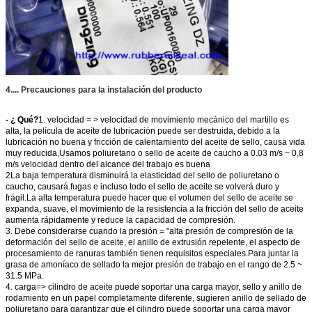
4.... Precauciones para la instalación del producto
- ¿ Qué?
1. velocidad = > velocidad de movimiento mecánico del martillo es
alta, la película de aceite de lubricación puede ser destruida, debido a la
lubricación no buena y fricción de calentamiento del aceite de sello, causa vida
muy reducida,Usamos poliuretano o sello de aceite de caucho a 0.03 m/s ~ 0,8
m/s velocidad dentro del alcance del trabajo es buena
2La baja temperatura disminuirá la elasticidad del sello de poliuretano o
caucho, causará fugas e incluso todo el sello de aceite se volverá duro y
frágil.La alta temperatura puede hacer que el volumen del sello de aceite se
expanda, suave, el movimiento de la resistencia a la fricción del sello de aceite
aumenta rápidamente y reduce la capacidad de compresión.
3. Debe considerarse cuando la presión = "alta presión de compresión de la
deformación del sello de aceite, el anillo de extrusión repelente, el aspecto de
procesamiento de ranuras también tienen requisitos especiales.Para juntar la
grasa de amoníaco de sellado la mejor presión de trabajo en el rango de 2.5 ~
31.5 MPa.
4. carga=> cilindro de aceite puede soportar una carga mayor, sello y anillo de
rodamiento en un papel completamente diferente, sugieren anillo de sellado de
poliuretano para garantizar que el cilindro puede soportar una carga mayor