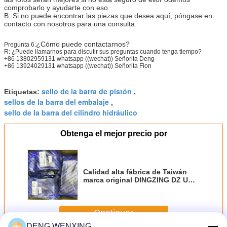
comprobarlo y ayudarte con eso.
B. Si no puede encontrar las piezas que desea aquí, póngase en
contacto con nosotros para una consulta.
¿Cómo puede contactarnos?
Pregunta 6:
R: ¿Puede llamarnos para discutir sus preguntas cuando tenga tiempo?
+86 13802959131 whatsapp ((wechat)) Señorita Deng
+86 13924029131 whatsapp ((wechat)) Señorita Fion
sello de la barra de pistón
Etiquetas:
,
sellos de la barra del embalaje
,
sello de la barra del cilindro hidráulico
Obtenga el mejor precio por
Calidad alta fábrica de Taiwán
marca original DINGZING DZ UN
Sellos hidráulicos para sistemas
hidráulicos industriales
Continuar
DENG WENXING