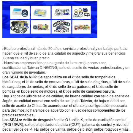
.
Equipo profesional más de 20 años, servicio profesional y embalaje perfecto
hacen que el kit de sello de alta calidad de aspecto y mejorar sus beneficios
.
Buena calidad y buen precio
.
Nuestras empresas tienen un agente de la marca japonesa con
cualificaciones Taiwan DINGZING, sello de aceite de ventas profesionales y un
gran número de inventario.
Los SEAL de la NFK:
Se especializa en el kit de sello de rompehielos
hidráulicos, el kit de sello de excavadoras, el kit de sello de grúas, el kit de sello
de cargadores de ruedas, el kit de sello de cargadores, el kit de sello de
bombas, el kit de sello de motores, el kit de sello de camiones basura.
Hay 3 tipos de kits de sello de calidad, de buena calidad con sello de aceite de
Japón, de calidad normal con sello de aceite de Taiwán, de baja calidad con
sello de aceite de China.De acuerdo con el cliente la configuración necesaria
para decirnos, lo haremos de acuerdo con el uso de los componentes de los
precios razonables.
Los SEALs:
Anillo de desgaste / anillo O / anillo X, sello de oscilación central
((ROI / SWR), sello del ajustador de pista ((OUY), palanca de control y nivel del
pedal; Sellos de PTFE: sellos de varilla, sellos de pistón, sellos rotativos y más.