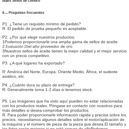
bujes Sellos de cilindro
6.... Preguntas frecuentes
P1: ¿Tiene un requisito mínimo de pedido?
R: El pedido de prueba pequeño es aceptable.
P2: ¿Por qué elegir nuestros productos:
1Podemos proporcionarle una amplia gama de sellos de aceite.
2.
el año proveedor de oro.
Evaluación 20
3Nuestros sellos de aceite tienen la mejor calidad y el mejor servicio
con un precio competitivo.
P3: ¿A qué lugares ha exportado?
R: América del Norte, Europa, Oriente Medio, África, el sudeste
asiático, etc.
P4: ¿Cuánto dura su plazo de entrega?
R: Generalmente toma 1-2 días si tenemos stock.
P5: Las imágenes que ha visto aquí pueden no estar relacionadas
con los productos reales. Póngase en contacto con nosotros para
más detalles si desea comprobar los productos.
R. Para poder proporcionarle información rápida y precisa sobre los
precios, necesitamos algunos detalles sobre el motor/aplicación de
la máquina y el número de pieza de la pieza que desea.El tamaño y
las fotos serán mejores si no está seguro de elloPodemos