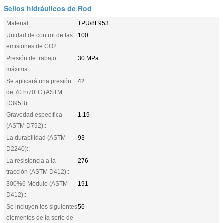
Sellos hidráulicos de Rod
Material::
TPU/8L953
Unidad de control de las
100
emisiones de CO2:
Presión de trabajo
30 MPa
máxima::
Se aplicará una presión
42
de 70 h/70°C (ASTM
D395B)::
Gravedad específica
1.19
(ASTM D792)::
La durabilidad (ASTM
93
D2240)::
La resistencia a la
276
tracción (ASTM D412)::
300%6 Módulo (ASTM
191
D412)::
Se incluyen los siguientes
56
elementos de la serie de